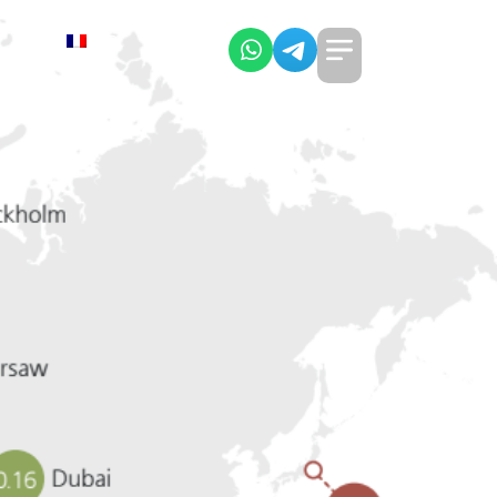
FR
tacts