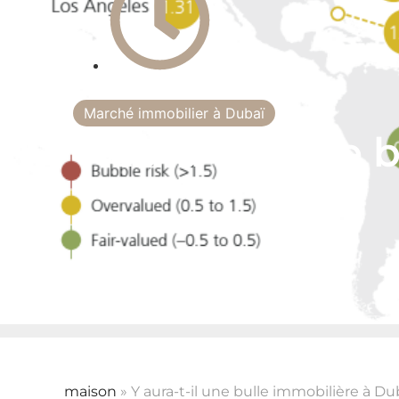
15:16
Marché immobilier à Dubaï
Y aura-t-il une 
maison
»
Y aura-t-il une bulle immobilière à Du