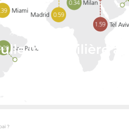
bulle immobilière à
baï ?