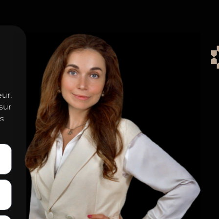
eur.
sur
ns