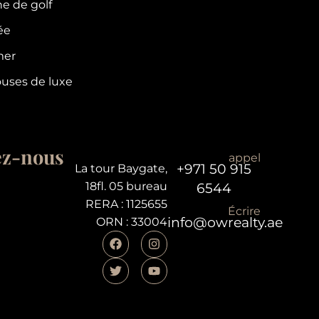
e de golf
tée
mer
uses de luxe
ez-nous
appel
+971 50 915
La tour Baygate,
18fl. 05 bureau
6544
RERA : 1125655
Écrire
info@owrealty.ae
ORN : 33004