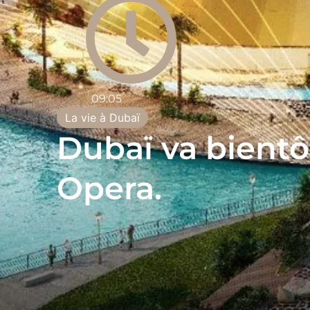
09:05
La vie à Dubaï
Dubaï va bientôt
Opera.