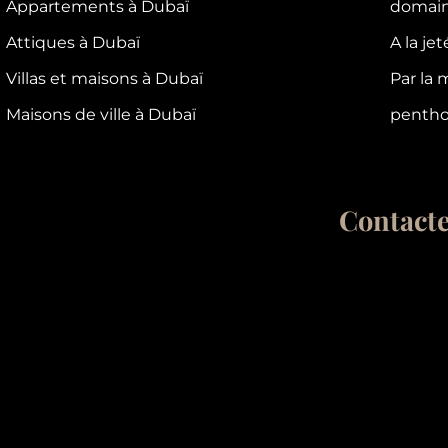
Appartements à Dubaï
domain
Attiques à Dubaï
A la je
Villas et maisons à Dubaï
Par la 
Maisons de ville à Dubaï
pentho
Contact