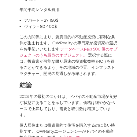
年間平均レンタル費用:
アパート – 27 150$
ヴィラ – 80 400$
この力関係により、賃貸目的の不動産投資に有利な条
件が生まれます。 OWRealty の専門家が投資家の選択
をお手伝いいたします
データベース内の 500 個のオブ
ジェクトのうち最良のオブジェクト。
選択する際に
は、投資家が可能な限り最速の投資収益率 (ROI) を得
ることができるよう、その地域の位置、インフラスト
ラクチャー、開発の見通しが考慮されます。
結論
2023 年の最初の 2 か月は、ドバイの不動産市場が良好
な状態にあることを示しています。価格は緩やかなペ
ースで上昇しており、需要と取引数は増加していま
す。
個人居住または投資目的で住宅を購入するのに良い時
期です。 OWRaltyエージェンシーがドバイの不動産