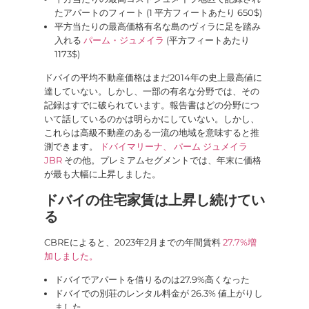
たアパートのフィート (1 平方フィートあたり 650$)
平方当たりの最高価格有名な島のヴィラに足を踏み
入れる
パーム・ジュメイラ
(平方フィートあたり
1173$)
ドバイの平均不動産価格はまだ2014年の史上最高値に
達していない。しかし、一部の有名な分野では、その
記録はすでに破られています。報告書はどの分野につ
いて話しているのかは明らかにしていない。しかし、
これらは高級不動産のある一流の地域を意味すると推
測できます。
ドバイマリーナ、
パーム ジュメイラ
JBR
その他。プレミアムセグメントでは、年末に価格
が最も大幅に上昇しました。
ドバイの住宅家賃は上昇し続けてい
る
CBREによると、2023年2月までの年間賃料
27.7%増
加しました。
ドバイでアパートを借りるのは27.9%高くなった
ドバイでの別荘のレンタル料金が 26.3% 値上がりし
ました