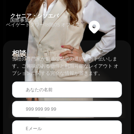
クセニア・シソエバ
国際事業部長
ベイゲートタワー18階05 オフィス
相談
専門家と一緒に
当社の専門家が最適な製品の選択をお手伝いしま
す。ご興味のある物件と利用可能なレイアウト オ
プションに関する完全な情報が届きます。