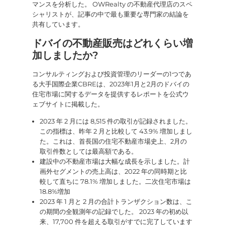
マンスを分析した。 OWRealty の不動産代理店のスペ
シャリストが、記事の中で最も重要な専門家の結論を
共有しています。
ドバイの不動産販売はどれくらい増
加しましたか?
コンサルティングおよび投資管理のリーダーの1つであ
る大手国際企業CBREは、2023年1月と2月のドバイの
住宅市場に関するデータを提供するレポートを公式ウ
ェブサイトに掲載した。
2023 年 2 月には 8,515 件の取引が記録されました。
この指標は、昨年 2 月と比較して 43.9% 増加しまし
た。これは、首長国の住宅不動産市場史上、2月の
取引件数としては最高額である。
建設中の不動産市場は大幅な成長を示しました。計
画外セグメントの売上高は、2022 年の同時期と比
較して直ちに 78.1% 増加しました。二次住宅市場は
18.8%増加
2023 年 1 月と 2 月の合計トランザクション数は、こ
の期間の全観測年の記録でした。 2023 年の初め以
来、17,700 件を超える取引がすでに完了しています