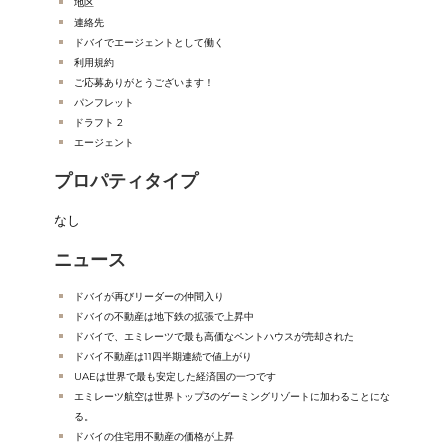
地区
連絡先
ドバイでエージェントとして働く
利用規約
ご応募ありがとうございます！
パンフレット
ドラフト 2
エージェント
プロパティタイプ
なし
ニュース
ドバイが再びリーダーの仲間入り
ドバイの不動産は地下鉄の拡張で上昇中
ドバイで、エミレーツで最も高価なペントハウスが売却された
ドバイ不動産は11四半期連続で値上がり
UAEは世界で最も安定した経済国の一つです
エミレーツ航空は世界トップ3のゲーミングリゾートに加わることにな
る。
ドバイの住宅用不動産の価格が上昇