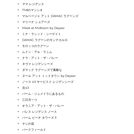
ママ レジデンス
Th8のマンシオ
マルベージャ アット DAMAC ラグーンズ
マリーナ ショアーズ
Mesk at Midtown by Deyaar
ミナ・ラシッド・シーゲイト
DAMAC ラグーンのモンテカルロ
モロッコのラグーン
ムドン・アル・ラニム
ナラ・アット・ザ・バレー
ネヴァ レジデンシーズ
ダマック ラグーンズで素敵な
ヌール アット ミッドタウン by Deyaar
ノース 43 サービスド レジデンシーズ
北43
パーム・ジュメイラにあるもの
三日月一つ
オラニア・アット・ザ・バレー
パレス レジデンス ノース
パーム ビーチ タワーズ 3
ヤシの花
パークフィールド