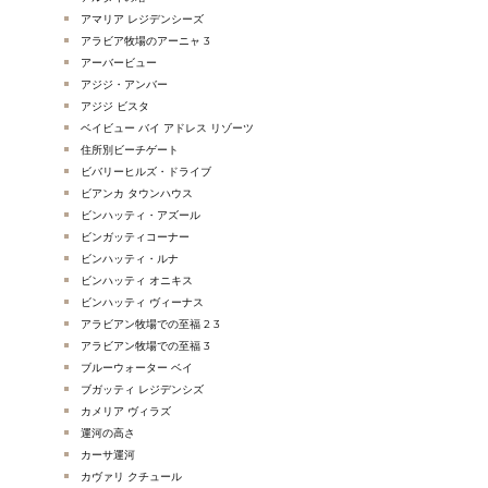
アマリア レジデンシーズ
アラビア牧場のアーニャ 3
アーバービュー
アジジ・アンバー
アジジ ビスタ
ベイビュー バイ アドレス リゾーツ
住所別ビーチゲート
ビバリーヒルズ・ドライブ
ビアンカ タウンハウス
ビンハッティ・アズール
ビンガッティコーナー
ビンハッティ・ルナ
ビンハッティ オニキス
ビンハッティ ヴィーナス
アラビアン牧場での至福 2 3
アラビアン牧場での至福 3
ブルーウォーター ベイ
ブガッティ レジデンシズ
カメリア ヴィラズ
運河の高さ
カーサ運河
カヴァリ クチュール