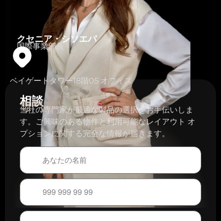
クセニア・シソエバ
国際事業部長
ベイゲートタワー18階05 オフィス
相談
専門家と一緒に
当社の専門家が最適な製品の選択をお手伝いしま
す。ご興味のある物件と利用可能なレイアウト オ
プションに関する完全な情報が届きます。