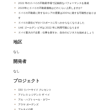
2022 年のドバイの不動産市場で記録的なパフォーマンスを達成
2023年にドバイの不動産価格はどのくらい上昇しますか?
ドバイの不動産に対するロシアの需要は200%に達する可能性がありま
す
ドバイの居住ビザがパスポートに引っかからなくなりました
UAE ゴールデン ビザは 2022 年に利用可能になります
ドバイ最大のIT企業：仕事を探すか、自分のビジネスを始めましょう
地区
なし
開発者
なし
プロジェクト
330 リバーサイド クレセント
アドレス レジデンス ザ ベイ
アル・ハブトゥール・タワー
アラヤ ガーデンズ
アルタイの塔