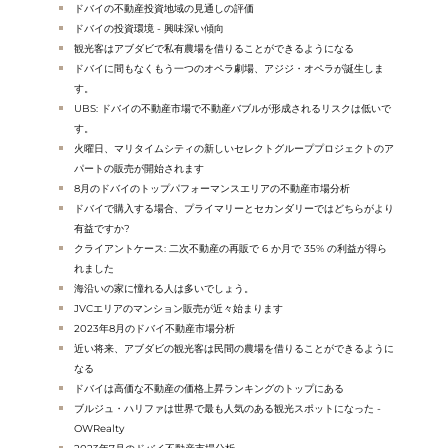
ドバイの不動産投資地域の見通しの評価
ドバイの投資環境 - 興味深い傾向
観光客はアブダビで私有農場を借りることができるようになる
ドバイに間もなくもう一つのオペラ劇場、アジジ・オペラが誕生しま
す。
UBS: ドバイの不動産市場で不動産バブルが形成されるリスクは低いで
す。
火曜日、マリタイムシティの新しいセレクトグループプロジェクトのア
パートの販売が開始されます
8月のドバイのトップパフォーマンスエリアの不動産市場分析
ドバイで購入する場合、プライマリーとセカンダリーではどちらがより
有益ですか?
クライアントケース: 二次不動産の再販で 6 か月で 35% の利益が得ら
れました
海沿いの家に憧れる人は多いでしょう。
JVCエリアのマンション販売が近々始まります
2023年8月のドバイ不動産市場分析
近い将来、アブダビの観光客は民間の農場を借りることができるように
なる
ドバイは高価な不動産の価格上昇ランキングのトップにある
ブルジュ・ハリファは世界で最も人気のある観光スポットになった -
OWRealty