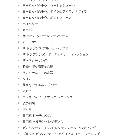
ヨーロッパの中心、コートダジュール
ヨーロッパの中心、ドイツのアイランドヴィラ
ヨーロッパの中心、ポルトフィーノ
ハイベリー
オーパス
ザ パーム タワー レジデンシーズ
ポートマン
ザ レジデンス ブルジュ ハリファ
ザ レジデンシズ、ドーチェスター コレクション
ザ・スターリング
持続可能な都市ヤス島
サンクチュアリの水辺
タイム
静かなウェルネス タワー
Vタワー
ヴェネツィア、ダマック ラグーンズ
波の絢爛
ズハ島
住宅棟 ビーチハウス
住宅棟 ベルモントレジデンス
ビンハッティ クレスト レジデンシャル ビルディング
ブルジュ ビンハッティ ジェイコブ & コー レジデンシズ