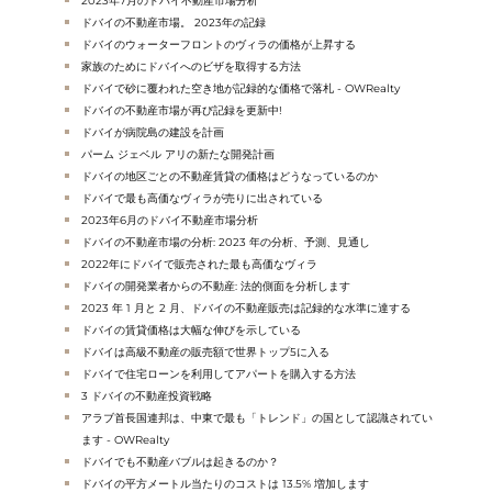
2023年7月のドバイ不動産市場分析
ドバイの不動産市場。 2023年の記録
ドバイのウォーターフロントのヴィラの価格が上昇する
家族のためにドバイへのビザを取得する方法
ドバイで砂に覆われた空き地が記録的な価格で落札 - OWRealty
ドバイの不動産市場が再び記録を更新中!
ドバイが病院島の建設を計画
パーム ジェベル アリの新たな開発計画
ドバイの地区ごとの不動産賃貸の価格はどうなっているのか
ドバイで最も高価なヴィラが売りに出されている
2023年6月のドバイ不動産市場分析
ドバイの不動産市場の分析: 2023 年の分析、予測、見通し
2022年にドバイで販売された最も高価なヴィラ
ドバイの開発業者からの不動産: 法的側面を分析します
2023 年 1 月と 2 月、ドバイの不動産販売は記録的な水準に達する
ドバイの賃貸価格は大幅な伸びを示している
ドバイは高級不動産の販売額で世界トップ5に入る
ドバイで住宅ローンを利用してアパートを購入する方法
3 ドバイの不動産投資戦略
アラブ首長国連邦は、中東で最も「トレンド」の国として認識されてい
ます - OWRealty
ドバイでも不動産バブルは起きるのか？
ドバイの平方メートル当たりのコストは 13.5% 増加します