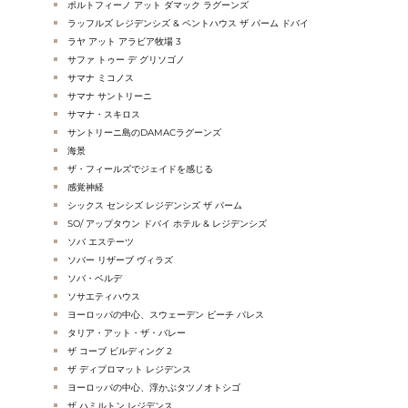
ポルトフィーノ アット ダマック ラグーンズ
ラッフルズ レジデンシズ & ペントハウス ザ パーム ドバイ
ラヤ アット アラビア牧場 3
サファ トゥー デ グリソゴノ
サマナ ミコノス
サマナ サントリーニ
サマナ・スキロス
サントリーニ島のDAMACラグーンズ
海景
ザ・フィールズでジェイドを感じる
感覚神経
シックス センシズ レジデンシズ ザ パーム
SO/ アップタウン ドバイ ホテル & レジデンシズ
ソバ エステーツ
ソバー リザーブ ヴィラズ
ソバ・ベルデ
ソサエティハウス
ヨーロッパの中心、スウェーデン ビーチ パレス
タリア・アット・ザ・バレー
ザ コーブ ビルディング 2
ザ ディプロマット レジデンス
ヨーロッパの中心、浮かぶタツノオトシゴ
ザ ハミルトン レジデンス