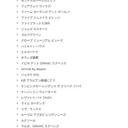
セントラルパークのエリン
フェアウェイ ヴィラズ
ファーム ガーデンズ アット ザ バレー
ファイブ ジュメイラ ビレッジ
ファイブラックスJBR
ジェムズ エステート
ゴルフグリーン
グローブ ミュージアム ビューズ
ハミルトン ハウス
ヒルズパーク
オランダ庭園
イビサ アット DAMAC ラグーンズ
Jannat by deyaar
ジョマナ MJL
6月 アラビアン牧場にて 3
ケンピンスキー レジデンス ザ クリーク ドバイ
ケンジントン ウォーターズ
レヴァント バイ Oro24
ライム ガーデンズ
リヴ・ラックス
ルーブル アブダビ レジデンシーズ
ルクソール
マルタ、DAMAC ラグーンズ