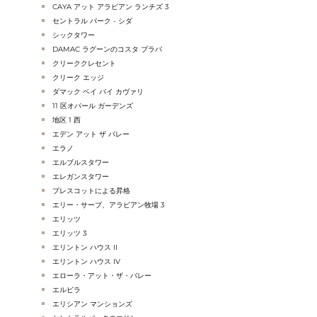
CAYA アット アラビアン ランチズ 3
セントラル パーク - シダ
シックタワー
DAMAC ラグーンのコスタ ブラバ
クリーククレセント
クリーク エッジ
ダマック ベイ バイ カヴァリ
11 区オパール ガーデンズ
地区 1 西
エデン アット ザ バレー
エラノ
エルブルスタワー
エレガンスタワー
プレスコットによる昇格
エリー・サーブ、アラビアン牧場 3
エリッツ
エリッツ 3
エリントン ハウス II
エリントン ハウス IV
エローラ・アット・ザ・バレー
エルビラ
エリシアン マンションズ