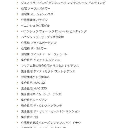
ジュメイラ リビング ビジネス ベイ レジデンシャル ビルディング
住宅 ノーブルズタワー
住宅棟 オーシャンハウス
住宅用建物 パラゴン
ペニンシュラ住宅ビル
ペニンシュラ フォー レジデンシャル ビルディング
ペニンシュラ・ザ・プラザ住宅棟
住宅棟 プライムガーデンズ
住宅棟 ザ・Sタワー
住宅棟 ヴィンチトーレ・ヴォラーレ
集合住宅 キャッチ レジデンス
マリアム島の複合住宅クリスタル レジデンス
集合住宅 ディストリクト ワン レジデンス
住宅団地ケトラ保護区
集合住宅 MAG 22
集合住宅 MAG 330
集合住宅マイムーンガーデンズ
集合住宅シーヘブン
複合住宅 ザ・クレストグランデ
集合住宅 ザ・リッツ・カールトン マンション
集合住宅上院
住宅複合施設ビューズ レジデンス バイ ドナウ