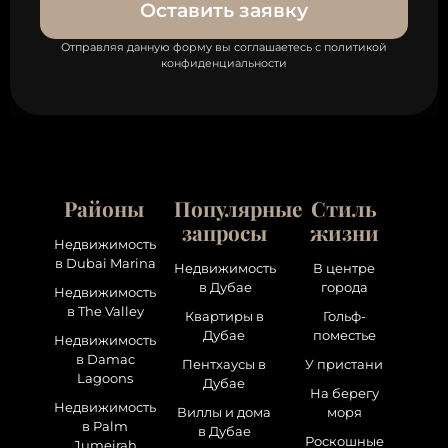
Оставить заявку
Отправляя данную форму вы соглашаетесь с политикой
конфиденциальности
Районы
Популярные
Стиль
запросы
жизни
Недвижимость
в Dubai Marina
Недвижимость
В центре
в Дубае
города
Недвижимость
в The Valley
Квартиры в
Гольф-
Дубае
поместье
Недвижимость
в Damac
Пентхаусы в
У пристани
Lagoons
Дубае
На берегу
Недвижимость
Виллы и дома
моря
в Palm
в Дубае
Роскошные
Jumeirah