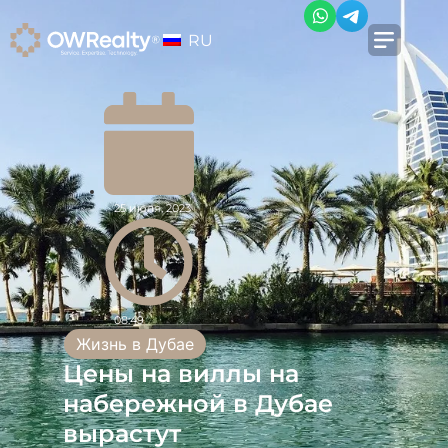
RU
25 июля, 2023
08:49
Жизнь в Дубае
Цены на виллы на
набережной в Дубае
вырастут