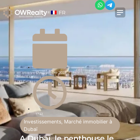
FR
17 novembre 2023
17:41
Investissements
,
Marché immobilier à
Dubaï
A Dubaï, le penthouse le