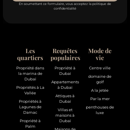
En soumettant ce formulaire, vous acceptez la politique de
confidentialité
Les
Requêtes
Mode de
quartiers
populaires
vie
Propriété dans
Propriété à
Centre ville
la marina de
Dubaï
domaine de
Dubaï
Appartements
golf
Propriétés à La
à Dubaï
A la jetée
Vallée
Attiques à
Par la mer
Propriétés à
Dubaï
Lagunes de
penthouses de
Villas et
Damac
luxe
maisons à
Propriété à
Dubaï
Palm
Maisons de