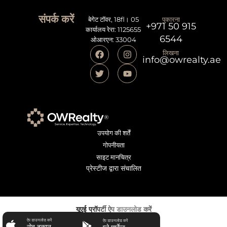
संपर्क करें
बेगेट टॉवर, 18fl। 05
पुकारना
+971 50 915
कार्यालय रेरा: 1125655
6544
ओआरएन: 33004
लिखना
info@owrealty.ae
उपयोग की शर्तें
गोपनीयता
साइट मानचित्र
प्रेस्टीज द्वारा संचालित
यूएई प्रॉपर्टी ऐप डाउनलोड करें
ऐप डाउनलोड करें
ऐप डाउनलोड करें
सेब दुकान