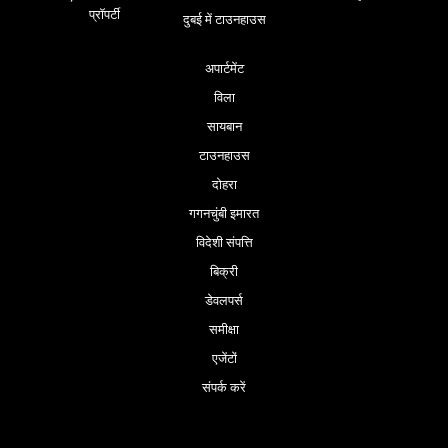
प्रॉपर्टी
दुबई में टाउनहाउस
अपार्टमेंट
विला
सायबान
टाउनहाउस
दोहरा
गगनचुंबी इमारत
विदेशी संपत्ति
बिक्री
डेवलपर्स
समीक्षा
एजेंटों
संपर्क करें