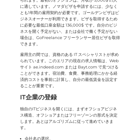
られます。最初のオプションは、月収が 5,000$ の人
に適しています。ノマダビザを申請するには、少なく
とも1年間の雇用契約が必要です。ゴールデンビザはビ
ジネスオーナーが利用できます。ビザを取得するため
に必要な最低口座金額は 136,000$ です。自分のビジ
ネスを開く予定がない、または会社で働く予定がない
場合は、GoFreelance フリーランサー居住ビザを取得
できます。
雇用主の間では、資格のある IT スペシャリストが求め
られています。このエリアの現在の求人情報は、Web
サイト ae.indeed.com または Bayt.com で見つける
ことができます。宿泊費、食費、事務処理にかかる経
済的コストを事前に計算し、自分の最低賃金を設定す
ることが重要です。
IT企業の登録
独自のITビジネスを開くには、まずオフショアビジネ
ス構造、オフショアまたはフリーゾーンの形式を決定
します。あとはアルゴリズムに従って進めていきま
す。
会社名の選択。