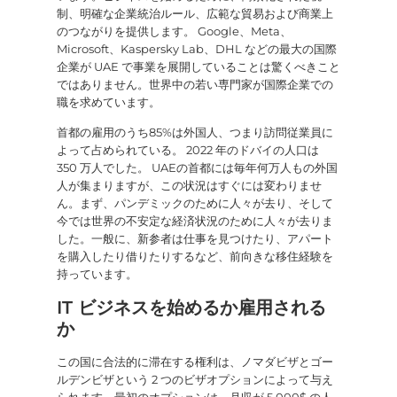
制、明確な企業統治ルール、広範な貿易および商業上
のつながりを提供します。 Google、Meta、
Microsoft、Kaspersky Lab、DHL などの最大の国際
企業が UAE で事業を展開していることは驚くべきこと
ではありません。世界中の若い専門家が国際企業での
職を求めています。
首都の雇用のうち85%は外国人、つまり訪問従業員に
よって占められている。 2022 年のドバイの人口は
350 万人でした。 UAEの首都には毎年何万人もの外国
人が集まりますが、この状況はすぐには変わりませ
ん。まず、パンデミックのために人々が去り、そして
今では世界の不安定な経済状況のために人々が去りま
した。一般に、新参者は仕事を見つけたり、アパート
を購入したり借りたりするなど、前向きな移住経験を
持っています。
IT ビジネスを始めるか雇用される
か
この国に合法的に滞在する権利は、ノマダビザとゴー
ルデンビザという 2 つのビザオプションによって与え