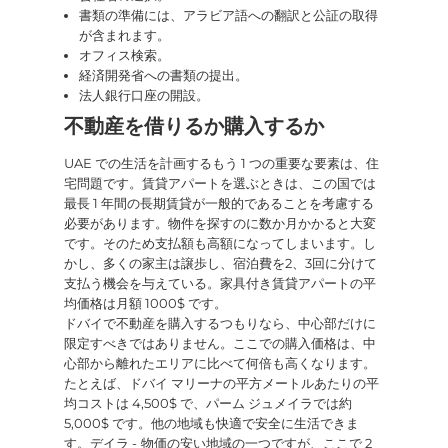
書類の準備には、アラビア語への翻訳と公証の取得
が含まれます。
オフィス検索。
経済開発省への書類の提出。
法人銀行口座の開設。
不動産を借りるか購入するか
UAE での生活を計画するもう 1 つの重要な要素は、住
宅問題です。賃貸アパートを選ぶときは、この国では
最長 1 年間の長期賃貸が一般的であることを考慮する
必要があります。物件を探すのに数か月かかると大変
です。そのため支払額も高額になってしまいます。し
かし、多くの家主は譲歩し、宿泊費を2、3回に分けて
支払う機会を与えている。家具付き賃貸アパートの平
均価格は月額 1000$ です。
ドバイで不動産を購入するつもりなら、中心部だけに
限定すべきではありません。ここでの購入価格は、中
心部から離れたエリアに比べて何倍も高くなります。
たとえば、ドバイ マリーナの平方メートルあたりの平
均コストは 4,500$ で、パーム ジュメイラでは約
5,000$ です。他の地域も快適で安全に生活できま
す。デイラ -
物価の安い地域の一つですが、ここで 2