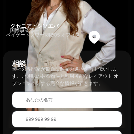
クセニア・シソエバ
国際事業部長
ベイゲートタワー18階05 オフィス
相談
専門家と一緒に
当社の専門家が最適な製品の選択をお手伝いしま
す。ご興味のある物件と利用可能なレイアウト オ
プションに関する完全な情報が届きます。