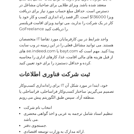
منعقد شده باشد. ویزای طلایی برای صاحبان مشاغل در
دسترس است. حداقل مبلغ حساب مورد نیاز برای دریافت
ویزا 136000$ است. اگر قصد راه اندازی کسب و کار خود یا
کار در یک شرکت را ندارید، می توانید ویزای اقامت فریلنسر
GoFreelance را دریافت کنید.
متخصصان IT واجد شرایط در بین کارفرمایان مورد تقاضا
هستند. می توانید مشاغل فعلی را در این زمینه در وب سایت
های ae.indeed.com یا bayt.com پیدا کنید. مهم است که
از قبل هزینه های مالی اقامت، غذا، کارهای اداری را محاسبه
کرده و حداقل دستمزد را برای خود تعیین کنید.
ثبت شرکت فناوری اطلاعات
برای راه‌اندازی کسب‌وکار IT خود، ابتدا در مورد شکل آن
تصمیم می‌گیریم: ساختار کسب‌وکار فراساحلی، فراساحلی یا
منطقه آزاد. سپس طبق الگوریتم پیش می رویم.
انتخاب نام شرکت
تنظیم اسناد شامل ترجمه به عربی و اخذ گواهی محضری
می باشد.
جستجوی دفتر.
ارائه مدارک به وزارت توسعه اقتصادی.