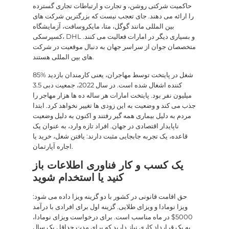
حاکمیت شرکتی روشن، و تجارت و ارتباطات تجاری گسترده
را ارائه می دهند. جای تعجب نیست که بزرگترین شرکت های
بین المللی مانند گوگل، متا، مایکروسافت، آزمایشگاه
کسپرسکی، DHL و بسیاری دیگر در امارات فعالیت می کنند.
متخصصان جوان از سراسر جهان به دنبال موقعیت در شرکت
های بین المللی هستند.
85% شغل در پایتخت توسط مهاجران، یعنی کارمندان بازدید
کننده اشغال شده است. در سال 2022، جمعیت دبی 3.5
میلیون نفر بود. پایتخت امارات هر ساله ده ها هزار مهاجر را
جذب می کند و وضعیت به این زودی ها تغییر نخواهد کرد. ابتدا
مردم به دلیل بیماری همه گیر رفتند و اکنون به دلیل وضعیت
ناپایدار اقتصادی در جهان. افراد تازه وارد، به عنوان یک
قاعده، یک تجربه جابجایی مثبت دارند: یافتن شغل، خرید یا
اجاره آپارتمان.
یک کسب و کار فناوری اطلاعات باز
کنید یا استخدام شوید
حق اقامت قانونی در کشور با دو گزینه ویزا داده می شود:
ویزا نومادا و ویزای طلایی. گزینه اول برای افرادی با درآمد
5000$ در ماه مناسب است. برای درخواست ویزای نومادا،
به یک قرارداد کاری نیاز دارید که برای مدت حداقل یک سال