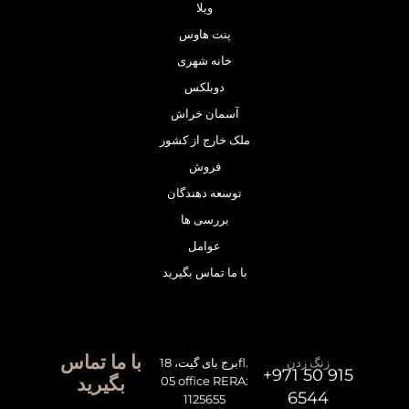
ویلا
پنت هاوس
خانه شهری
دوبلکس
آسمان خراش
ملک خارج از کشور
فروش
توسعه دهندگان
بررسی ها
عوامل
با ما تماس بگیرید
با ما تماس
زنگ زدن
برج بای گیت، 18fl.
+971 50 915
بگیرید
05 office RERA:
6544
1125655