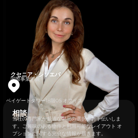
クセニア・シソエバ
国際事業部長
ベイゲートタワー18階05 オフィス
相談
専門家と一緒に
当社の専門家が最適な製品の選択をお手伝いしま
す。ご興味のある物件と利用可能なレイアウト オ
プションに関する完全な情報が届きます。