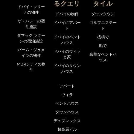
るクエリ
タイル
ドバイ・マリー
ナの物件
ドバイの物件
ダウンタウン
ザ・バレーの宿
ドバイにアパー
ゴルフエステー
泊施設
ト
ト
ダマック ラグー
ドバイのペント
桟橋で
ンの宿泊施設
ハウス
船で
パーム・ジュメ
ドバイのヴィラ
豪華なペントハ
イラの物件
と家
ウス
MBRシティの物
ドバイのタウン
件
ハウス
アパート
ヴィラ
ペントハウス
タウンハウス
デュプレックス
超高層ビル