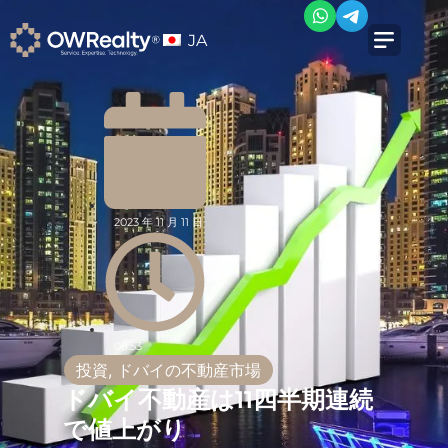
JA
2023 年 11 月 11 日
08:53
投資
,
ドバイの不動産市場
ドバイ不動産は11四半期連続
で値上がり