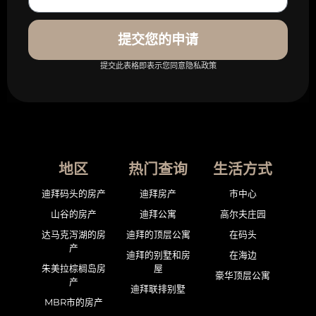
提交您的申请
提交此表格即表示您同意隐私政策
地区
热门查询
生活方式
迪拜码头的房产
迪拜房产
市中心
山谷的房产
迪拜公寓
高尔夫庄园
达马克泻湖的房
迪拜的顶层公寓
在码头
产
迪拜的别墅和房
在海边
朱美拉棕榈岛房
屋
豪华顶层公寓
产
迪拜联排别墅
MBR市的房产