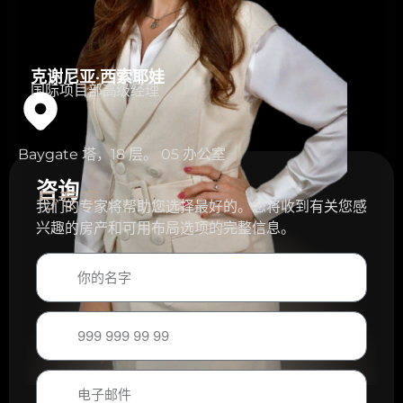
克谢尼亚·西索耶娃
国际项目部高级经理
Baygate 塔，18 层。 05 办公室
咨询
与专家
我们的专家将帮助您选择最好的。您将收到有关您感
兴趣的房产和可用布局选项的完整信息。