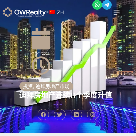
ZH
11/11/2023
08:53
投资
,
迪拜房地产市场
迪拜房地产连续11个季度升值