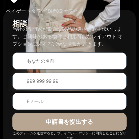
ベイゲートタワー18階05 オフィス
相談
専門家と一緒に
当社の専門家が最適な製品の選択をお手伝いしま
す。ご興味のある物件と利用可能なレイアウト オ
プションに関する完全な情報が届きます。
申請書を提出する
このフォームを送信すると、プライバシー ポリシーに同意したことになり
ます