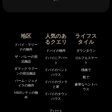
地区
人気のあ
ライフス
るクエリ
タイル
ドバイ・マリー
ナの物件
ドバイの物件
ダウンタウン
ザ・バレーの宿
ドバイにアパー
ゴルフエステー
泊施設
ト
ト
ダマック ラグー
ドバイのペント
桟橋で
ンの宿泊施設
ハウス
船で
パーム・ジュメ
ドバイのヴィラ
豪華なペントハ
イラの物件
と家
ウス
MBRシティの物
ドバイのタウン
件
ハウス
アパート