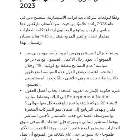
2023
وفقًا لتوقعات شركة نايت فرانك الاستشارية، ستصبح دبي في
عام 2023 رائدة عالميًا من حيث نمو الأسعار، تاركة وراءها
ميامي وباريس. ويتوقع المحللون ارتفاع تكلفة العقارات
بمقدار 20%، والمتر المربع بمقدار 13.5%. هناك سببان
رئيسيان لهذا:
وبينما لا يزال المستثمرون من أوروبا وآسيا موجودين، من
المتوقع أن يعود رجال الأعمال الصينيون مع بدء تراجع
سياسة "عدم التسامح مطلقا مع كوفيد - 19". وخلال
الجائحة، اعتمدت بعض الدول هذه السياسة لمنع ظهور
حالات إصابة جديدة. وهي تتلاشى حاليًا ويعود المستثمرون
الصينيون.
تلتزم حكومة الإمارات العربية المتحدة بجذب أفضل العقول
إلى البلاد. وتخطط مبادرة Entrepreneur Nation
لإنشاء 20 شركة ناشئة واعدة تبلغ قيمة كل منها حوالي $
مليار. ويهدف البرنامج إلى ضمان نمو الشركات الصغيرة
والمتوسطة، فضلا عن جذب الاستثمار الأجنبي المباشر.
ووفقا للمنشور المالي بلومبرج، فإن اتجاهات النمو في سوق
العقارات ستستمر لمدة عامين آخرين، ووفقا للتقديرات الأكثر
طموحا - 10 سنوات. حتى عام 2025، من المتوقع أن يصل