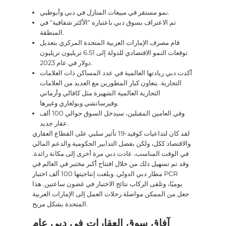
نمو مستقر في مبيعات المنازل في دبي وأبوظبي.
تم الاعتراف بسوق دبي باعتباره "الأكثر شفافية" في
المنطقة.
قام مصرف الإمارات العربية المتحدة المركزي بتعديل
توقعات النمو الاقتصادي للدولة إلى 6.51 تريليون تريليون
دولار في عام 2023.
أكدت دبي ريادتها العالمية في عدد المساكن ذات العلامات
التجارية. يتعاون كبار المطورين مع العديد من العلامات
التجارية العالمية الشهيرة مثل كافالي وأرماني
وفيرساتشي وبولغاري وغيرها.
وفي العامين المقبلين، سيدخل السوق حوالي 100 ألف
عقار جديد.
لقد كان لتداعيات كوفيد-19 تأثير سلبي على القطاع العقاري
والاقتصاد ككل، ولكن بفضل التدابير الحكومية والدعم المالي
في الوقت المناسب، عادت دبي مرة أخرى إلى مكانة رائدة.
وقد تم تسهيل ذلك من خلال افتتاح أكبر مختبر في العالم في
مطار دبي الدولي. وبلغت إنتاجيتها 100 ألف اختبار PCR
يوميًا، وتلقى الركاب نتائج الاختبار في غضون ساعتين. هذا
جعل من الممكن مواصلة رحلات العمل إلى الإمارات العربية
المتحدة بشكل مريح.
آفاق سوق العقارات في دبي عام