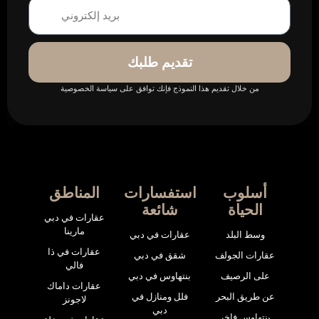
تقديم طلبك
من خلال تقديم هذا النموذج فإنك توافق على سياسة الخصوصية
أسلوب
استفسارات
المناطق
الحياة
شائعة
عقارات في دبي
مارينا
وسط البلد
عقارات في دبي
عقارات في ذا
عقارات الجولف
شقق في دبي
فالي
على الرصيف
بنتهاوس في دبي
عقارات داماك
عن طريق البحر
فلل ومنازل في
لاجونز
دبي
بنتهاوس فاخر