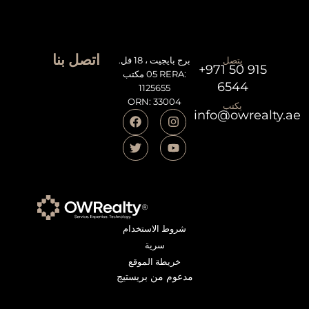
اتصل بنا
يتصل
برج بايجيت ، 18 فل.
+971 50 915
05 مكتب RERA:
6544
1125655
ORN: 33004
يكتب
info@owrealty.ae
شروط الاستخدام
سرية
خريطة الموقع
مدعوم من بريستيج