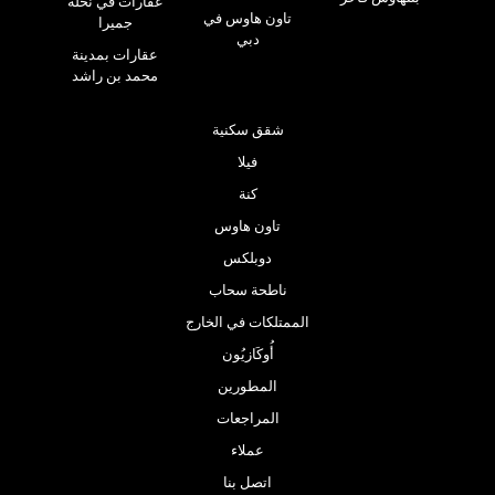
عقارات في نخلة
تاون هاوس في
جميرا
دبي
عقارات بمدينة
محمد بن راشد
شقق سكنية
فيلا
كنة
تاون هاوس
دوبلكس
ناطحة سحاب
الممتلكات في الخارج
أُوكَازيُون
المطورين
المراجعات
عملاء
اتصل بنا