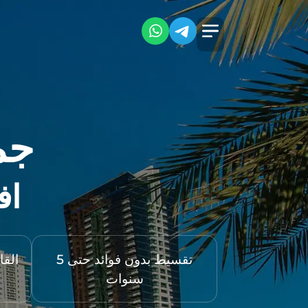
جم
اف
تقسيط بدون فوائد حتى 5
سنوات