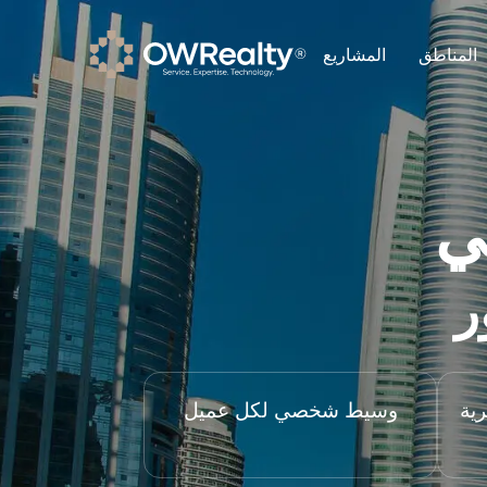
المناطق
المشاريع
ي
ر
ية
وسيط شخصي لكل عميل