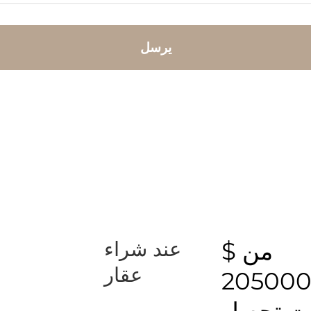
يرسل
من $
عند شراء
عقار
20500
نت تحصل