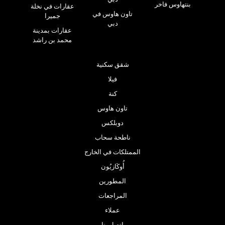
بنتهاوس فاخر
عقارات في نخلة
تاون هاوس في
جميرا
دبي
عقارات بمدينة
محمد بن راشد
شقق سكنية
فيلا
كنة
تاون هاوس
دوبلكس
ناطحة سحاب
الممتلكات في الخارج
أُوكَازيُون
المطورين
المراجعات
عملاء
اتصل بنا