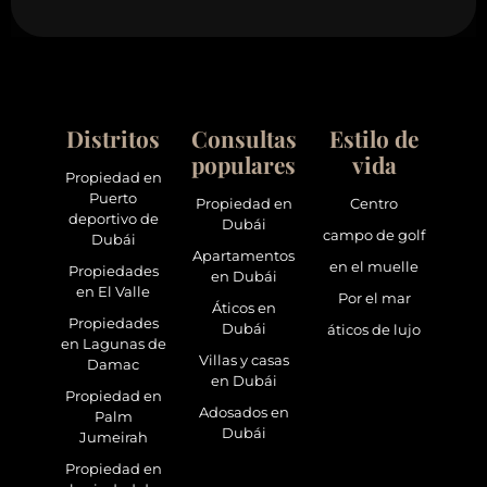
Distritos
Consultas
Estilo de
populares
vida
Propiedad en
Puerto
Propiedad en
Centro
deportivo de
Dubái
campo de golf
Dubái
Apartamentos
en el muelle
Propiedades
en Dubái
en El Valle
Por el mar
Áticos en
Propiedades
Dubái
áticos de lujo
en Lagunas de
Villas y casas
Damac
en Dubái
Propiedad en
Adosados en
Palm
Dubái
Jumeirah
Propiedad en