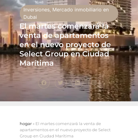
16:48
Inversiones
,
Mercado inmobiliario en
Dubai
El martes comenzará la
venta de apartamentos
en el nuevo proyecto de
Select Group en Ciudad
Marítima
hogar
»
El martes comenzará la venta de
apartamentos en el nuevo proyecto de Select
Group en Ciudad Marítima