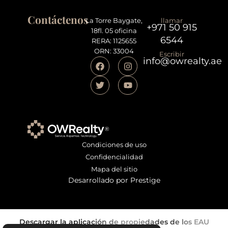
Contáctenos
La Torre Baygate,
llamar
+971 50 915
18fl. 05 oficina
6544
RERA: 1125655
ORN: 33004
Escribir
info@owrealty.ae
Condiciones de uso
Confidencialidad
Mapa del sitio
Desarrollado por Prestige
Descargar la aplicación de propiedades de los EAU