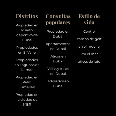
Distritos
Consultas
Estilo de
populares
vida
Propiedad en
Puerto
Propiedad en
Centro
deportivo de
Dubái
campo de golf
Dubái
Apartamentos
en el muelle
Propiedades
en Dubái
en El Valle
Por el mar
Áticos en
Propiedades
Dubái
áticos de lujo
en Lagunas de
Villas y casas
Damac
en Dubái
Propiedad en
Adosados en
Palm
Dubái
Jumeirah
Propiedad en
la ciudad de
MBR