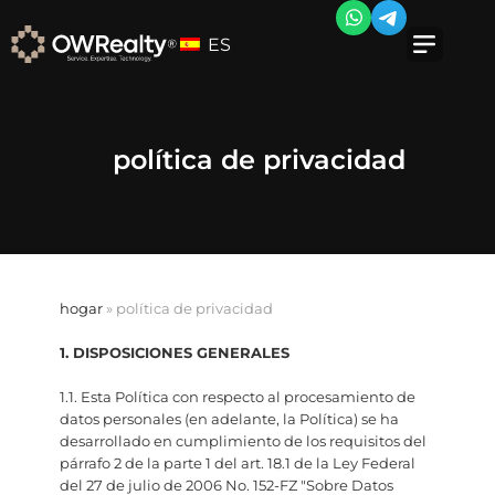
ES
política de privacidad
hogar
»
política de privacidad
1. DISPOSICIONES GENERALES
1.1. Esta Política con respecto al procesamiento de
datos personales (en adelante, la Política) se ha
desarrollado en cumplimiento de los requisitos del
párrafo 2 de la parte 1 del art. 18.1 de la Ley Federal
del 27 de julio de 2006 No. 152-FZ "Sobre Datos