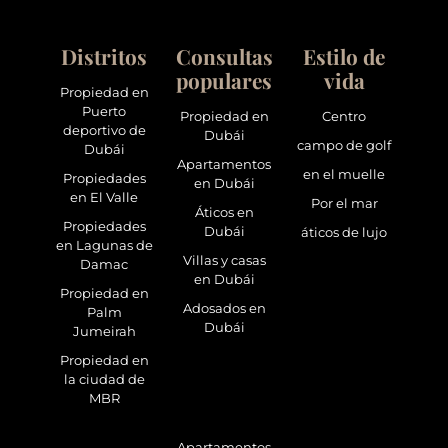
Distritos
Consultas
Estilo de
populares
vida
Propiedad en
Puerto
Propiedad en
Centro
deportivo de
Dubái
campo de golf
Dubái
Apartamentos
en el muelle
Propiedades
en Dubái
en El Valle
Por el mar
Áticos en
Propiedades
Dubái
áticos de lujo
en Lagunas de
Villas y casas
Damac
en Dubái
Propiedad en
Adosados en
Palm
Dubái
Jumeirah
Propiedad en
la ciudad de
MBR
Apartamentos