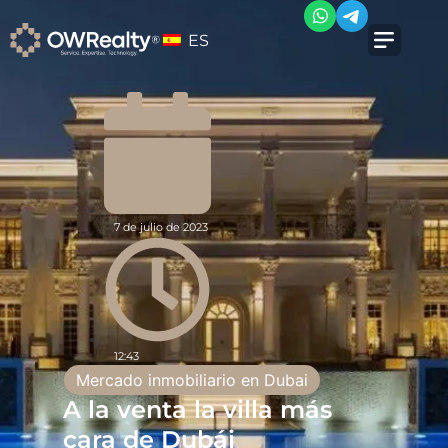
ES
7 de julio de 2023
12:43
Mercado inmobiliario en Dubai
A la venta la villa más
cara de Dubái