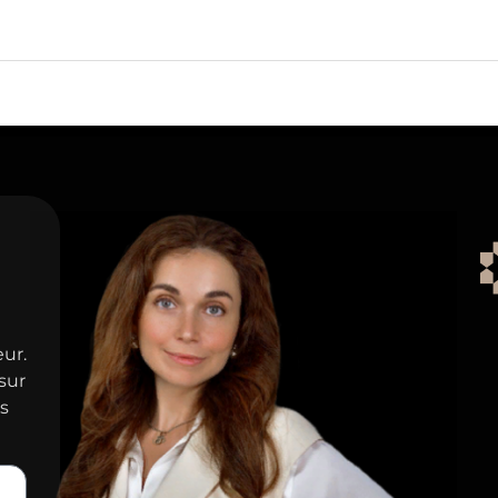
eur.
sur
ns