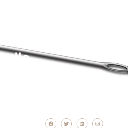
bulle
ier de Dubaï est