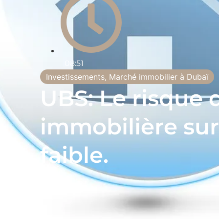
08:51
Investissements
,
Marché immobilier à Dubaï
UBS: Le risque 
immobilière sur
faible.