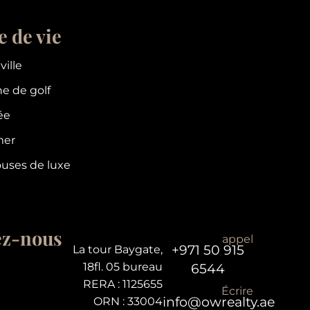
 de vie
ville
e de golf
tée
mer
uses de luxe
ez-nous
appel
+971 50 915
La tour Baygate,
18fl. 05 bureau
6544
RERA : 1125655
Écrire
info@owrealty.ae
ORN : 33004