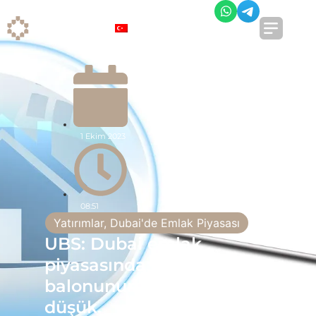
TR
1 Ekim 2023
08:51
Yatırımlar
,
Dubai'de Emlak Piyasası
UBS: Dubai emlak
piyasasında emlak
balonunun oluşma riski
düşük.