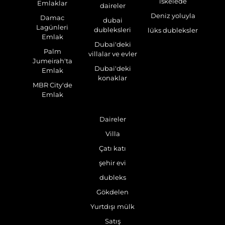
iskelede
Emlaklar
daireler
Deniz yoluyla
Damac
dubai
Lagünleri
dubleksleri
lüks dubleksler
Emlak
Dubai'deki
Palm
villalar ve evler
Jumeirah'ta
Dubai'deki
Emlak
konaklar
MBR City'de
Emlak
Daireler
Villa
Çatı katı
şehir evi
dubleks
Gökdelen
Yurtdışı mülk
Satış