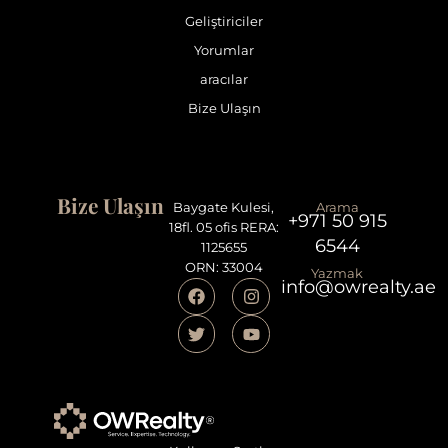
Geliştiriciler
Yorumlar
aracılar
Bize Ulaşın
Bize Ulaşın
Baygate Kulesi,
Arama
+971 50 915
18fl. 05 ofis RERA:
6544
1125655
ORN: 33004
Yazmak
info@owrealty.ae