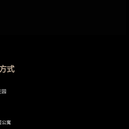
方式
庄园
层公寓