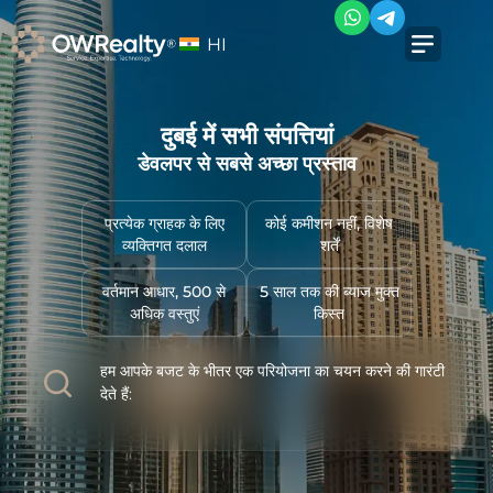
HI
दुबई में सभी संपत्तियां
डेवलपर से सबसे अच्छा प्रस्ताव
प्रत्येक ग्राहक के लिए
कोई कमीशन नहीं, विशेष
व्यक्तिगत दलाल
शर्तें
वर्तमान आधार, 500 से
5 साल तक की ब्याज मुक्त
अधिक वस्तुएं
किस्त
हम आपके बजट के भीतर एक परियोजना का चयन करने की गारंटी
देते हैं: