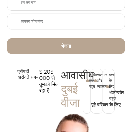
भेजना
आवासीय
प्रॉपर्टी
$ 205
चिकित्सा
रोजगार
बच्चों
खरीदते समय
000 से
तक
और
के
दुबई
तुमको मिल
पहुंच
व्यवसाय
लिए
रहा है
अंतर्राष्ट्रीय
वीजा
स्कूल
पूरे परिवार के लिए