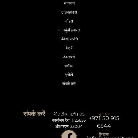
सायबान
टाउनहाउस
दोहरा
गगनचुंबी इमारत
विदेशी संपत्ति
बिक्री
डेवलपर्स
समीक्षा
एजेंटों
संपर्क करें
संपर्क करें
बेगेट टॉवर, 18fl। 05
पुकारना
+971 50 915
कार्यालय रेरा: 1125655
6544
ओआरएन: 33004
लिखना