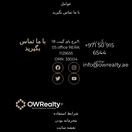
عوامل
با ما تماس بگیرید
با ما تماس
زنگ زدن
برج بای گیت، 18fl.
+971 50 915
بگیرید
05 office RERA:
6544
1125655
ORN: 33004
نوشتن
info@owrealty.ae
شرایط استفاده
محرمانه بودن
نقشه سایت