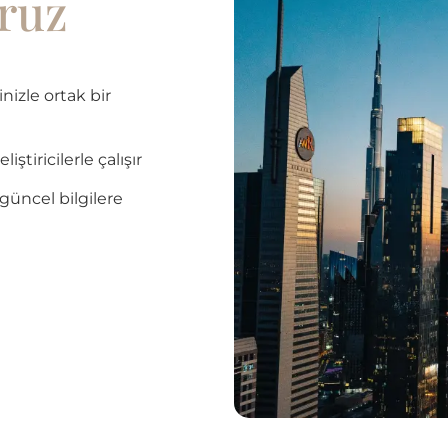
oruz
nizle ortak bir
iricilerle çalışır
güncel bilgilere