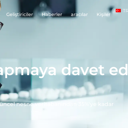
T
Geliştiriciler
Haberler
aracılar
Kişiler
i yapmaya davet e
 güncel nesne veritabanından 35%'ye kadar