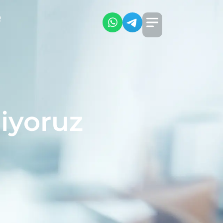
R
diyoruz