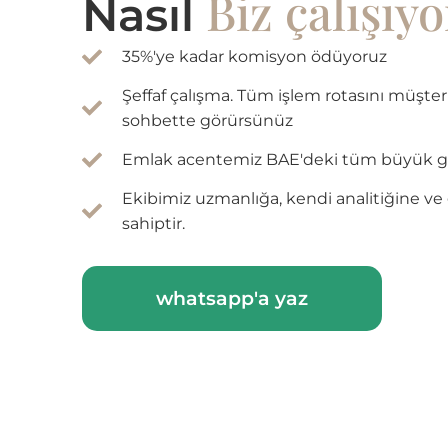
Biz çalışıy
Nasıl
35%'ye kadar komisyon ödüyoruz
Şeffaf çalışma. Tüm işlem rotasını müşteri
sohbette görürsünüz
Emlak acentemiz BAE'deki tüm büyük gelişt
Ekibimiz uzmanlığa, kendi analitiğine ve 
sahiptir.
whatsapp'a yaz