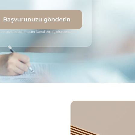
Başvurunuzu gönderin
 ve gizlilik politikasını kabul etmiş olursunuz.