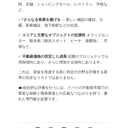
関、店舗、ショッピングモール、レストラン、学校な
ど。
✅T
さらなる発展を遂げる
— 新しい施設の建設、公
園、医療施設、地下鉄駅などの出現。
✅
エリアと主要なオブジェクトの近接性
オフィスセン
ター、観光地（観光スポット、ビーチ、遊園地）、空
港など。
✅
不動産価格の安定した成長
近隣のプロジェクトでも
増加傾向にあり、さらに増加する傾向にあります。
これは、資金を投資する前に特定の分野を評価する基
準の完全なリストではありません。
💼 総合的な評価を行うには、ドバイの不動産市場での
豊富な経験と開発業者との広範なつながりを持つ、優
れた専門家が必要です。