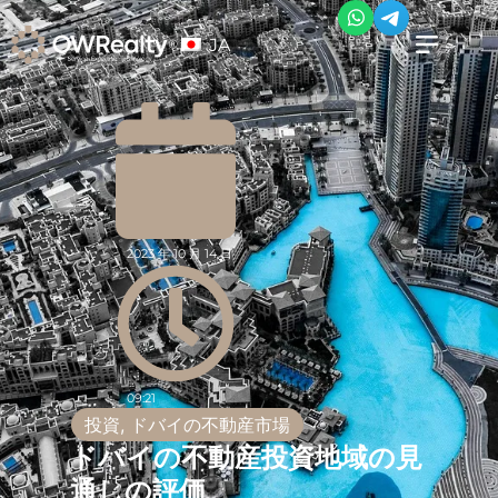
JA
2023 年 10 月 14 日
09:21
投資
,
ドバイの不動産市場
ドバイの不動産投資地域の見
通しの評価