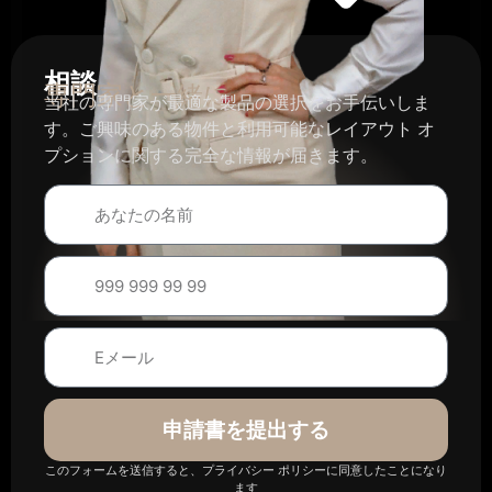
相談
専門家と一緒に
当社の専門家が最適な製品の選択をお手伝いしま
す。ご興味のある物件と利用可能なレイアウト オ
プションに関する完全な情報が届きます。
申請書を提出する
このフォームを送信すると、プライバシー ポリシーに同意したことになり
ます