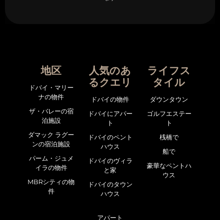
地区
人気のあ
ライフス
るクエリ
タイル
ドバイ・マリー
ナの物件
ドバイの物件
ダウンタウン
ザ・バレーの宿
ドバイにアパー
ゴルフエステー
泊施設
ト
ト
ダマック ラグー
ドバイのペント
桟橋で
ンの宿泊施設
ハウス
船で
パーム・ジュメ
ドバイのヴィラ
豪華なペントハ
イラの物件
と家
ウス
MBRシティの物
ドバイのタウン
件
ハウス
アパート