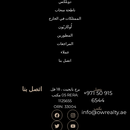
دوبلكس
ناطحة سحاب
الممتلكات في الخارج
أُوكَازيُون
المطورين
المراجعات
عملاء
اتصل بنا
اتصل بنا
يتصل
برج بايجيت ، 18 فل.
+971 50 915
05 مكتب RERA:
6544
1125655
ORN: 33004
يكتب
info@owrealty.ae