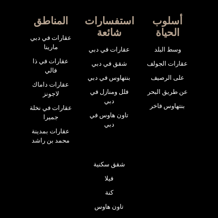
أسلوب
استفسارات
المناطق
الحياة
شائعة
عقارات في دبي
مارينا
وسط البلد
عقارات في دبي
عقارات في ذا
عقارات الجولف
شقق في دبي
فالي
على الرصيف
بنتهاوس في دبي
عقارات داماك
عن طريق البحر
فلل ومنازل في
لاجونز
دبي
بنتهاوس فاخر
عقارات في نخلة
تاون هاوس في
جميرا
دبي
عقارات بمدينة
محمد بن راشد
شقق سكنية
فيلا
كنة
تاون هاوس