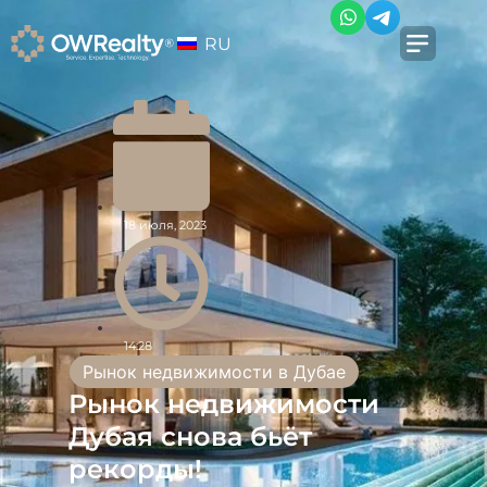
RU
18 июля, 2023
14:28
Рынок недвижимости в Дубае
Рынок недвижимости
Дубая снова бьёт
рекорды!