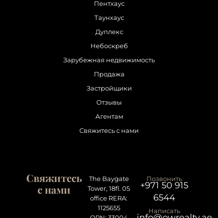
Пентхаус
Таунхаус
Дуплекс
Небоскреб
Зарубежная недвижимость
Продажа
Застройщики
Отзывы
Агентам
Свяжитесь с нами
Свяжитесь
The Baygate
Позвонить
+971 50 915
с нами
Tower, 18fl. 05
6544
office RERA:
1125655
Написать
info@owrealty.ae
ORN: 33004