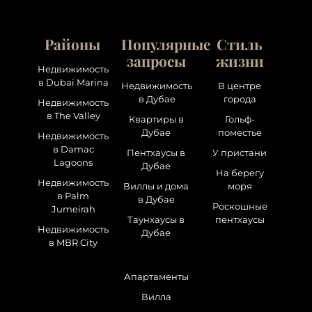
Районы
Популярные
Стиль
запросы
жизни
Недвижимость
в Dubai Marina
Недвижимость
В центре
в Дубае
города
Недвижимость
в The Valley
Квартиры в
Гольф-
Дубае
поместье
Недвижимость
в Damac
Пентхаусы в
У пристани
Lagoons
Дубае
На берегу
Недвижимость
Виллы и дома
моря
в Palm
в Дубае
Роскошные
Jumeirah
Таунхаусы в
пентхаусы
Недвижимость
Дубае
в MBR City
Апартаменты
Вилла