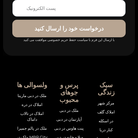
درخواست خود را ارسال کنید
با ارسال این فرم با سیاست حفظ حریم خصوصی موافقت می کنید
سبک
پرس و
ولسوالی ها
زندگی
جوهای
ملک در دبی مارینا
محبوب
مرکز شهر
املاک در دره
ملک در دبی
املاک گلف
املاک در تالاب
آپارتمان در دبی
داماک
در اسکله
پنت هاوس در دبی
ملک در پالم جمیرا
کنار دریا
ویلا و خانه در دبی
ملک در MBR City