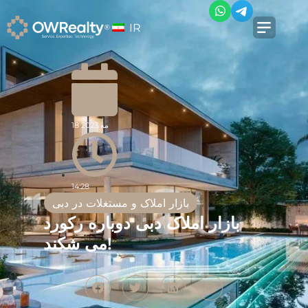
IR
18 مه 2023
14:28
بازار املاک و مستغلات در دبی
بازار املاک دبی دوباره رکورد
می شکند!