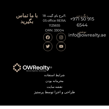
با ما تماس
زنگ زدن
برج بای گیت، 18fl.
+971 50 915
بگیرید
05 office RERA:
6544
1125655
ORN: 33004
نوشتن
info@owrealty.ae
شرایط استفاده
محرمانه بودن
نقشه سایت
طراحی و اجرا توسط پرستیژ