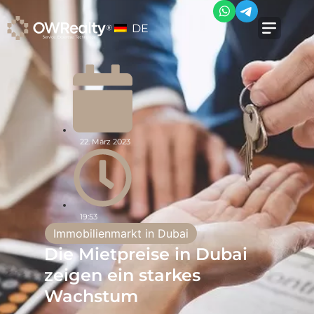
DE
22. März 2023
19:53
Immobilienmarkt in Dubai
Die Mietpreise in Dubai
zeigen ein starkes
Wachstum