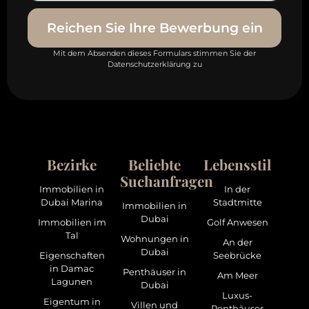
Reichen Sie Ihre Bewerbung ein
Mit dem Absenden dieses Formulars stimmen Sie der
Datenschutzerklärung zu
Bezirke
Beliebte
Lebensstil
Suchanfragen
Immobilien in
In der
Dubai Marina
Stadtmitte
Immobilien in
Dubai
Immobilien im
Golf Anwesen
Tal
Wohnungen in
An der
Dubai
Eigenschaften
Seebrücke
in Damac
Penthäuser in
Am Meer
Lagunen
Dubai
Luxus-
Eigentum in
Villen und
Penthäuser