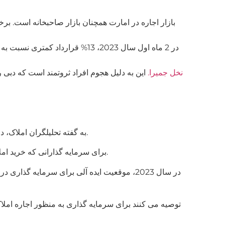
نخل جمیرا.
این به دلیل هجوم افراد ثروتمند است که دبی را
به گفته تحلیلگران املاک، در سال 2022، متوسط بازده اجاره در دبی از 5.7% در سال گذشته به 6.5% افزایش یافت. در برخی مناطق معتبر به 10% می رسد.
برای سرمایه گذارانی که خرید املاک و مستغلات را برای اجاره بیشتر انتخاب می کنند، وضعیت فعلی فرصت های زیادی را برای بازگشت سریع سرمایه باز می کند.
در سال 2023، موقعیت ایده آلی برای سرمایه گ