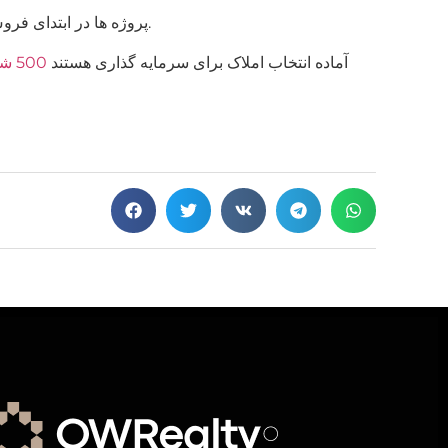
پروژه ها در ابتدای فروش کمتر برای اجاره مناسب هستند. آنها طی 3-5 سال تکمیل خواهند شد و پیش بینی وضعیت بازار اجاره در دراز مدت دشوار است.
نمایندگان OWRealty آماده انتخاب املاک برای سرمایه گذاری هستند
500 شی