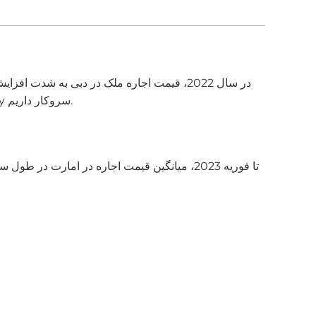
داشت؟ آیا سرمایه گذاران برای ایجاد درآمد از اجاره باید در املاک سرمایه گذاری کنند؟ ما با کارشناسان آژانس املاک OWRealty سروکار داریم.