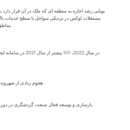
پویایی رشد اجاره به منطقه ای که ملک در آن قرار دارد 
مستغلات لوکس در نزدیکی سواحل با سطح خدمات بالا و ا
مناطق ساحلی تنها با گذشت زمان ارزش آنها افزایش می یابد. این مناطق امیدوار کننده ترین مناطق برای سرمایه گذاری در دبی هستند.
در سال 2022، 11%
هجوم زیادی از شهروندان خارجی که دبی را به عنوان یک محل اقامت دائم انتخاب می کنند، جایی که می توانند به راحتی کار کنند و کسب و کار باز کنند.
بازسازی و توسعه فعال صنعت گردشگری در دوره پسا کووید. در سال 2022، دبی به محبوب ترین مقصد گردشگری در جهان بر اساس پلتفرم جهانی سفر تریپ ادوایزر تبدیل شد.