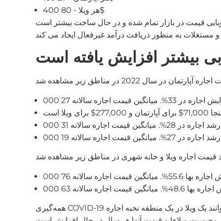
هر ویلا - 80 400$
ده و در حال ساخت بیشتر است. CBRE میانگین سالانه افزایش قیمت ملک را 11.5% گزارش می دهد. بنابراین، هزینه اجاره بها 2.4 برابر
بی بیشتر افزایش یافته است
همه‌گیری COVID-19 باعث افزایش تقاضا برای اجاره و زندگی فردی شده است. دبی افراد ثروتمند بیشتری را به سمت خود جذب می کند که می توانند یک ویلا در یک منطقه نخبه اجاره