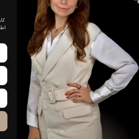
کار
اطل