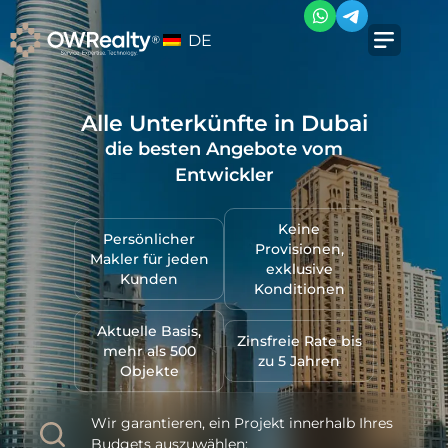
DE
Alle Unterkünfte in Dubai
die besten Angebote vom
Entwickler
Keine
Persönlicher
Provisionen,
Makler für jeden
exklusive
Kunden
Konditionen
Aktuelle Basis,
Zinsfreie Rate bis
mehr als 500
zu 5 Jahren
Objekte
Wir garantieren, ein Projekt innerhalb Ihres
Budgets auszuwählen: