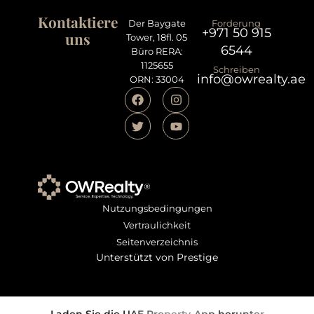
Kontaktiere
Der Baygate
Forderung
+971 50 915
uns
Tower, 18fl. 05
6544
Büro RERA:
1125655
Schreiben
info@owrealty.ae
ORN: 33004
Nutzungsbedingungen
Vertraulichkeit
Seitenverzeichnis
Unterstützt von Prestige