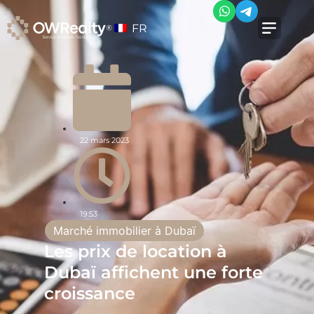
FR
22 mars 2023
19:53
Marché immobilier à Dubaï
Les prix de location à
Dubaï affichent une forte
croissance