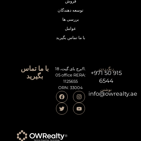
فروش
توسعه دهندگان
بررسی ها
عوامل
با ما تماس بگیرید
با ما تماس
زنگ زدن
برج بای گیت، 18fl.
+971 50 915
بگیرید
05 office RERA:
6544
1125655
ORN: 33004
نوشتن
info@owrealty.ae