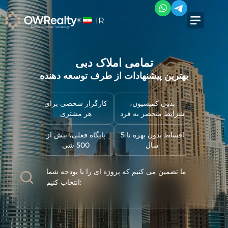
IR
تمامی املاک دبی
بهترین پیشنهادات از طرف توسعه دهنده
بدون کمیسیون،
کارگزار شخصی برای
شرایط منحصر به فرد
هر مشتری
اقساط بدون بهره تا 5
پایگاه فعلی، بیش از
سال
500 شی
ما تضمین می کنیم که پروژه ای را با بودجه شما
انتخاب کنیم: