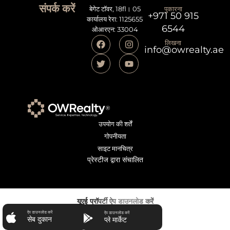
संपर्क करें
बेगेट टॉवर, 18fl। 05
पुकारना
+971 50 915
कार्यालय रेरा: 1125655
6544
ओआरएन: 33004
लिखना
info@owrealty.ae
उपयोग की शर्तें
गोपनीयता
साइट मानचित्र
प्रेस्टीज द्वारा संचालित
यूएई प्रॉपर्टी ऐप डाउनलोड करें
ऐप डाउनलोड करें
ऐप डाउनलोड करें
सेब दुकान
प्ले मार्केट