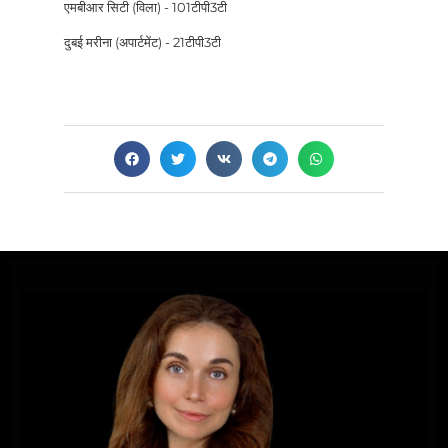
एमबीआर सिटी (विला) - 101टीपी3टी
दुबई मरीना (अपार्टमेंट) - 21टीपी3टी