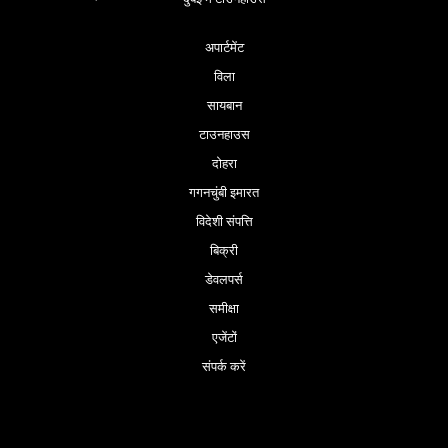
अपार्टमेंट
विला
सायबान
टाउनहाउस
दोहरा
गगनचुंबी इमारत
विदेशी संपत्ति
बिक्री
डेवलपर्स
समीक्षा
एजेंटों
संपर्क करें