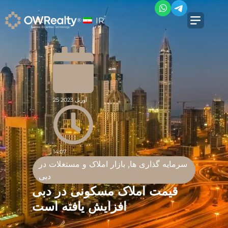
IR
25 آوریل 2023
14:07
سرمایه گذاری ها
,
بازار املاک و مستغلات در
دبی
قیمت املاک مسکونی در دبی
افزایش یافته است