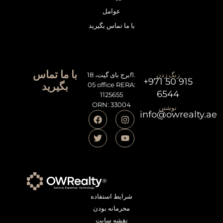
عوامل
با ما تماس بگیرید
با ما تماس
زنگ زدن
برج بای گیت، 18fl.
+971 50 915
بگیرید
05 office RERA:
6544
1125655
ORN: 33004
نوشتن
info@owrealty.ae
شرایط استفاده
محرمانه بودن
نقشه سایت