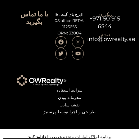
با ما تماس
زنگ زدن
برج بای گیت، 18fl.
+971 50 915
بگیرید
05 office RERA:
6544
1125655
ORN: 33004
نوشتن
info@owrealty.ae
شرایط استفاده
محرمانه بودن
نقشه سایت
طراحی و اجرا توسط پرستیژ
برنامه املاک امارات متحده عربی را دانلود کنید