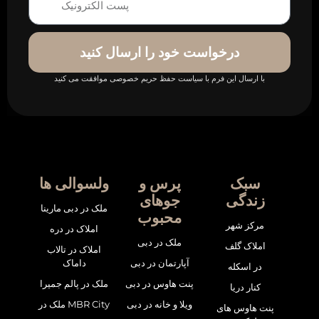
درخواست خود را ارسال کنید
با ارسال این فرم با سیاست حفظ حریم خصوصی موافقت می کنید
سبک
پرس و
ولسوالی ها
زندگی
جوهای
ملک در دبی مارینا
محبوب
مرکز شهر
املاک در دره
ملک در دبی
املاک گلف
املاک در تالاب
آپارتمان در دبی
داماک
در اسکله
پنت هاوس در دبی
ملک در پالم جمیرا
کنار دریا
ویلا و خانه در دبی
ملک در MBR City
پنت هاوس های