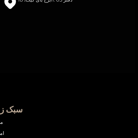
سبک زن
مر
ام