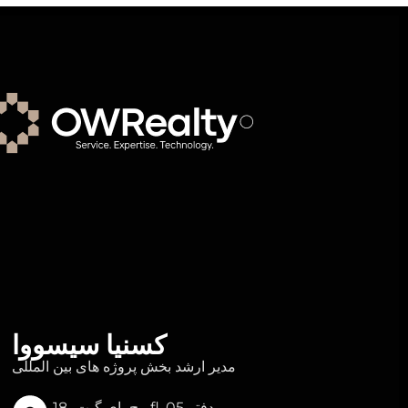
کسنیا سیسووا
مدیر ارشد بخش پروژه های بین المللی
برج بای گیت، 18fl. دفتر 05