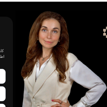
کار
اطل