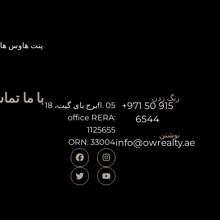
د
پنت هاوس ها
با ما تما
زنگ زدن
+971 50 915
برج بای گیت، 18fl. 05
office RERA:
6544
1125655
نوشتن
info@owrealty.ae
ORN: 33004