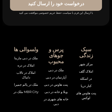
درخواست خود را ارسال کنید
با ارسال این فرم با سیاست حفظ حریم خصوصی موافقت می کنید
سبک
پرس و
ولسوالی ها
زندگی
جوهای
ملک در دبی مارینا
محبوب
مرکز شهر
املاک در دره
ملک در دبی
املاک گلف
املاک در تالاب
آپارتمان در دبی
داماک
در اسکله
پنت هاوس در دبی
ملک در پالم جمیرا
کنار دریا
ویلا و خانه در دبی
ملک در MBR City
پنت هاوس های
لوکس
خانه های شهری در
دبی