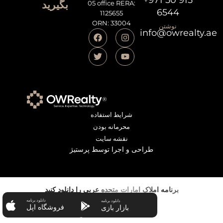
بگیرید
05 office RERA:
6544
1125655
ORN: 33004
نوشتن
info@owrealty.ae
شرایط استفاده
محرمانه بودن
نقشه سایت
طراحی و اجرا توسط پرستیژ
برنامه املاک امارات متحده عربی را دانلود کنید
دانلود برنامه
دانلود برنامه
فروشگاه اپل
بازار بازی