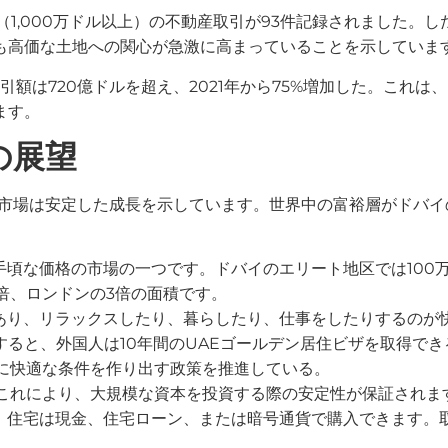
1,000万ドル以上）の不動産取引が93件記録されました。した
も高価な土地への関心が急激に高まっていることを示していま
引額は720億ドルを超え、2021年から75%増加した。これ
ます。
の展望
不動産市場は安定した成長を示しています。世界中の富裕層がドバ
。
頃な価格の市場の一つです。ドバイのエリート地区では100万
5倍、ロンドンの3倍の面積です。
あり、リラックスしたり、暮らしたり、仕事をしたりするのが
入すると、外国人は10年間のUAEゴールデン居住ビザを取得でき
業に快適な条件を作り出す政策を推進している。
。これにより、大規模な資本を投資する際の安定性が保証されま
。住宅は現金、住宅ローン、または暗号通貨で購入できます。