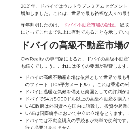
2021年、ドバイではウルトラプレミアムセグメント（
増加しました。これは、世界で最も裕福な人々の最
昨年判明したのは、
ドバイ不動産市場の記録。
総取
にとってこれまで以上に有利であることを示してい
ドバイの高級不動産市場
OWRealty の専門家によると、ドバイの高級
も続くでしょう。これには多くの要因が影響します
ドバイの高級不動産市場は依然として世界で最も手
のフィート（105平方メートル）。これは香港の
ドバイは温暖な気候を備えた楽園としての評判が
ドバイで54万5,000ドル以上の高級不動産を購
UAE政府は外国資本を国内に誘致し、投資や起
UAEは国際紛争において中立の立場をとります
ドバイでは不動産購入の手続きが簡単で便利です
行く必要はありません。