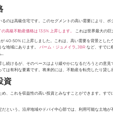
格
いるのは高級住宅です。このセグメントの高い需要により、ポ
バイの高級不動産価格は 13.5% 上昇します。
これは世界最大の巨
格が 40-50% に上昇しました。これは、高い需要を背景と
うな地域にあります。
パーム・ジュメイラ
,
JBR
など、すでに
ん。
昇し続けるが、そのペースはより緩やかになるだろうとの意見
っては有利な要素です。将来的には、不動産を転売したり貸し
投資
ため、これを収益性の高い投資とみなすことができます。すで
定だという。沿岸地域やドバイ中心部では、利用可能な土地が