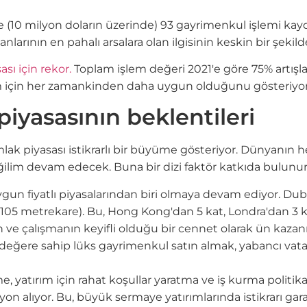
10 milyon doların üzerinde) 93 gayrimenkul işlemi kaydedi
nlarının en pahalı arsalara olan ilgisinin keskin bir şekild
sı için rekor.
Toplam işlem değeri 2021'e göre 75% artışla 
ım için her zamankinden daha uygun olduğunu gösteriyor
iyasasının beklentileri
k piyasası istikrarlı bir büyüme gösteriyor. Dünyanın h
ğilim devam edecek. Buna bir dizi faktör katkıda bulunur
un fiyatlı piyasalarından biri olmaya devam ediyor. Dubai
rı (105 metrekare). Bu, Hong Kong'dan 5 kat, Londra'dan 3 
n ve çalışmanın keyifli olduğu bir cennet olarak ün kazanm
eğere sahip lüks gayrimenkul satın almak, yabancı vatand
tırım için rahat koşullar yaratma ve iş kurma politikası
syon alıyor. Bu, büyük sermaye yatırımlarında istikrarı gar