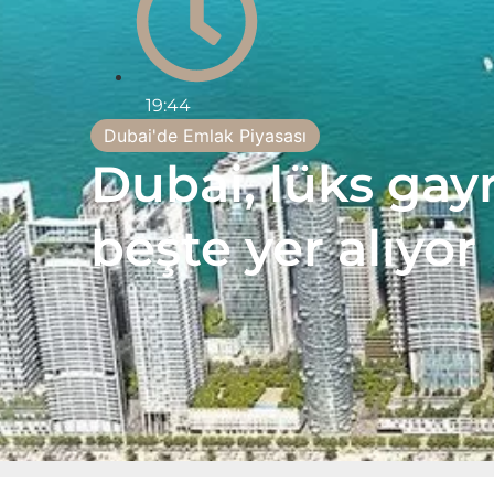
19:44
Dubai'de Emlak Piyasası
Dubai, lüks gay
beşte yer alıyor