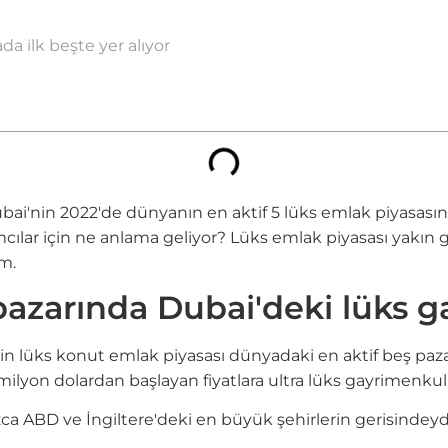
a ilk beşte yer alıyor
bai'nin 2022'de dünyanın en aktif 5 lüks emlak piyasasına
rımcılar için ne anlama geliyor? Lüks emlak piyasası yakı
m.
azarında Dubai'deki lüks g
in lüks konut emlak piyasası dünyadaki en aktif beş paza
milyon dolardan başlayan fiyatlara ultra lüks gayrimenkul 
ca ABD ve İngiltere'deki en büyük şehirlerin gerisindeydi