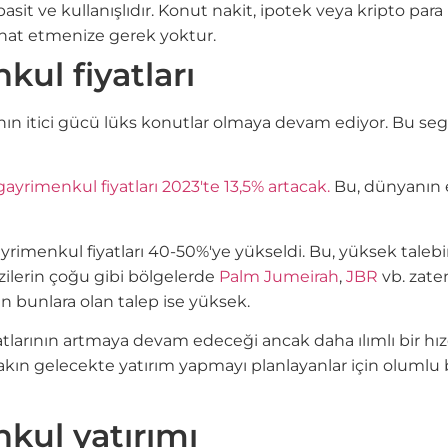
 ve kullanışlıdır. Konut nakit, ipotek veya kripto para bir
ahat etmenize gerek yoktur.
ul fiyatları
ının itici gücü lüks konutlar olmaya devam ediyor. Bu s
ayrimenkul fiyatları 2023'te 13,5% artacak.
Bu, dünyanın 
 gayrimenkul fiyatları 40-50%'ye yükseldi. Bu, yüksek t
razilerin çoğu gibi bölgelerde
Palm Jumeirah
,
JBR
vb. zaten
 bunlara olan talep ise yüksek.
atlarının artmaya devam edeceği ancak daha ılımlı bir h
akın gelecekte yatırım yapmayı planlayanlar için olumlu 
kul yatırımı