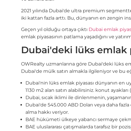
2021 yılında Dubai'de ultra premium segmentte (
iki kattan fazla arttı. Bu, dünyanın en zengin insa
Geçen yıl olduğu ortaya çıktı
Dubai emlak piyasa
emlak piyasasının patlama yaşadığını ve yatır
Dubai'deki lüks emlak p
OWRealty uzmanlarına göre Dubai'deki lüks emla
Dubai'de mülk satın almakla ilgileniyor ve bu e
Dubai'nin lüks emlak piyasası dünyanın en uyg
1130 m2 alan satın alabilirsiniz. konut ayakla
Dubai, sıcak iklimi ile dinlenmenin, yaşamanı
Dubai'de 545.000 ABD Doları veya daha fazla d
alma hakkı veriyor.
BAE hükümeti ülkeye yabancı sermaye çekme, ya
BAE uluslararası çatışmalarda tarafsız bir pozi