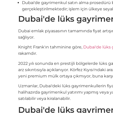
Dubai'de gayrimenkul satın alma prosedürü basit
gerçekleştirilmektedir; işlem için ülkeye sey
Dubai'de lüks gayrimenk
Dubai emlak piyasasının tamamında fiyat artış
sağlıyor.
Knight Frank'ın tahminine göre,
Dubai'de lüks g
rakamdır.
2022 yılı sonunda en prestijli bölgelerde lüks
arz sıkıntısıyla açıklanıyor. Körfez Kıyısı'ndaki a
yeni premium mülk ortaya çıkmıyor, buna karşın
Uzmanlar, Dubai'deki lüks gayrimenkullerin fiy
halihazırda gayrimenkul yatırımı yapmış veya y
satılabilir veya kiralanabilir.
Dubai'de lüks gayrimen