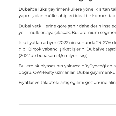
Dubai'de lüks gayrimenkullere yönelik artan ta
yapmış olan mülk sahipleri ideal bir konumdadı
Dubai yetkililerine göre şehir daha derin inşa e
yeni mülk ortaya çıkacak. Bu, premium segmentte
Kira fiyatları artıyor (2022'nin sonunda 24-27%
gibi. Birçok yabancı şirket işlerini Dubai'ye ta
(2022'de bu rakam 3,5 milyon kişi).
Bu, emlak piyasasının yalnızca büyüyeceği anlamın
doğru. OWRealty uzmanları Dubai gayrimenkul y
Fiyatlar ve talepteki artış eğilimi göz önüne alın