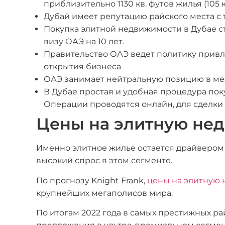
приблизительно 1130 кв. футов жилья (105 к
Дубай имеет репутацию райского места с т
Покупка элитной недвижимости в Дубае с
визу ОАЭ на 10 лет.
Правительство ОАЭ ведет политику привл
открытия бизнеса
ОАЭ занимает нейтральную позицию в меж
В Дубае простая и удобная процедура пок
Операции проводятся онлайн, для сделки н
Цены на элитную нед
Именно элитное жилье остается драйвером
высокий спрос в этом сегменте.
По прогнозу Knight Frank,
цены на элитную н
крупнейших мегаполисов мира.
По итогам 2022 года в самых престижных р