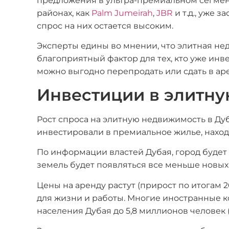
предложения в ультра-премиальном сегмент
районах, как
Palm Jumeirah
,
JBR
и т.д., уже 
спрос на них остается высоким.
Эксперты едины во мнении, что элитная не
благоприятный фактор для тех, кто уже ин
можно выгодно перепродать или сдать в ар
Инвестиции в элитну
Рост спроса на элитную недвижимость в Ду
инвестировали в премиальное жилье, наход
По информации властей Дубая, город будет 
земель будет появляться все меньше новых
Цены на аренду растут (прирост по итогам 2
для жизни и работы. Многие иностранные к
населения Дубая до 5,8 миллионов человек (