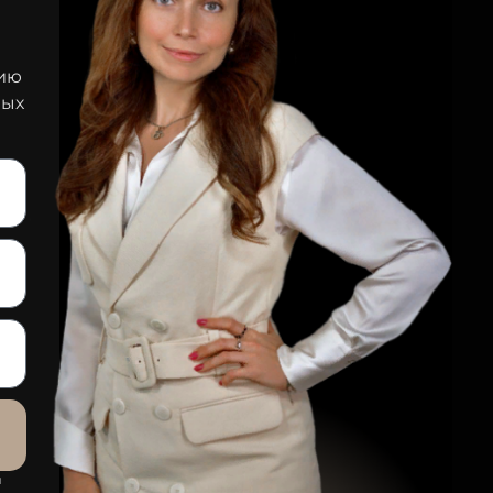
цию
ных
й