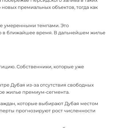
 побережье Персидского залива в таких
го новых премиальных объектов, тогда как
лее умеренными темпами. Это
то в ближайшее время. В дальнейшем жилье
тицию. Собственники, которые уже
нтре Дубая из-за отсутствия свободных
вое жилье премиум-сегмента.
 граждан, которые выбирают Дубая местом
ксперты прогнозируют рост численности