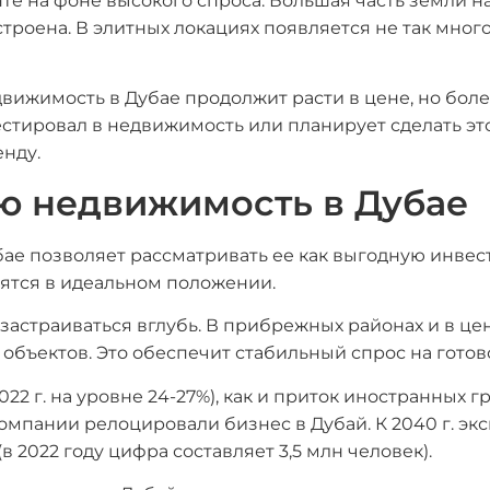
е на фоне высокого спроса. Большая часть земли на
застроена. В элитных локациях появляется не так мно
движимость в Дубае продолжит расти в цене, но бо
вестировал в недвижимость или планирует сделать э
енду.
ю недвижимость в Дубае
бае позволяет рассматривать ее как выгодную инвес
ятся в идеальном положении.
застраиваться вглубь. В прибрежных районах и в це
 объектов. Это обеспечит стабильный спрос на гото
022 г. на уровне 24-27%), как и приток иностранных
омпании релоцировали бизнес в Дубай. К 2040 г. э
в 2022 году цифра составляет 3,5 млн человек).