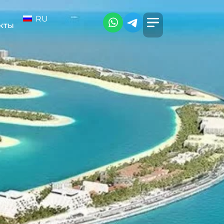
RU
кты