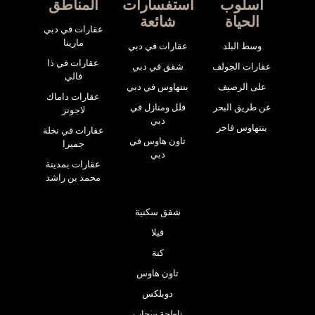
أسلوب
استفسارات
المناطق
الحياة
شائعة
عقارات في دبي
مارينا
وسط البلد
عقارات في دبي
عقارات في ذا
عقارات الجولف
شقق في دبي
فالي
على الرصيف
بنتهاوس في دبي
عقارات داماك
عن طريق البحر
فلل ومنازل في
لاجونز
دبي
بنتهاوس فاخر
عقارات في نخلة
تاون هاوس في
جميرا
دبي
عقارات بمدينة
محمد بن راشد
شقق سكنية
فيلا
كنة
تاون هاوس
دوبلكس
ناطحة سحاب