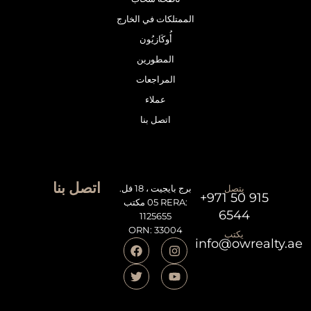
الممتلكات في الخارج
أُوكَازيُون
المطورين
المراجعات
عملاء
اتصل بنا
اتصل بنا
يتصل
برج بايجيت ، 18 فل.
+971 50 915
05 مكتب RERA:
6544
1125655
ORN: 33004
يكتب
info@owrealty.ae