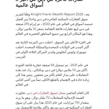
أسواق عالمية
وفقًا لتقرير Knight Frank Wealth Report 2023 ، يعد
سوق العقارات السكنية الفاخرة في دبي واحدًا من أفضل
خمسة أسواق في العالم. في عام 2022 ، تم إبرام 219 صفقة
في دبي لبيع عقارات فائقة الفخامة بسعر 10 ملايين دولار ،
وهذا هو المكان الرابع بين جميع المناطق الحضرية في العالم.
في الجزء الأعلى من السوق ، احتلت دبي المرتبة الثانية بعد
أكبر المدن في الولايات المتحدة والمملكة المتحدة. احتلت
نيويورك ولوس أنجلوس ولندن المراكز الثلاثة الأولى في
الترتيب.
في عام 2021 ، تم تسجيل 93 صفقة عقارية فائقة الجودة
(أكثر من 10 ملايين دولار) في دبي. وبالتالي ، زاد عدد هذه
المعاملات على مدار العام بأكثر من ضعفين. يشير هذا إلى
زيادة حادة في الاهتمام بالقطع الأغلى ثمناً من أغنى الناس
في العالم.
كان العام الماضي
سجل لسوق العقارات في دبي.
تجاوزت
القيمة الإجمالية للمعاملات 72 مليار دولار ، وهو ما يزيد
بمقدار 751 تيرابايت عن عام 2021. هذا يدل على أن سوق
العقارات السكنية في دبي مزدهر وأكثر ملاءمة للاستثمار من