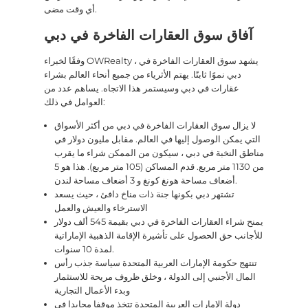
أي وقت مضى.
آفاق سوق العقارات الفاخرة في دبي
وفقًا لخبراء OWRealty ، يشهد سوق العقارات الفاخرة في
دبي نموًا ثابتًا. يهتم الأثرياء من جميع أنحاء العالم بشراء
عقارات في دبي وسيستمر هذا الاتجاه. يساهم عدد من
العوامل في ذلك:
لا يزال سوق العقارات الفاخرة في دبي من أكثر الأسواق
التي يمكن الوصول إليها في العالم. مقابل مليون دولار في
مناطق النخبة في دبي ، سيكون من الممكن شراء ما يقرب
من 1130 متر مربع. قدم المساكن (105 متر مربع). هذا هو 5
أضعاف مساحة هونغ كونغ و 3 أضعاف مساحة لندن.
تشتهر دبي بكونها جنة ذات مناخ دافئ ، حيث يسعد
الاسترخاء والعيش والعمل
يمنح شراء العقارات الفاخرة في دبي بقيمة 545 ألف دولار
للأجانب حق الحصول على تأشيرة الإقامة الذهبية الإماراتية
لمدة 10 سنوات.
تنتهج حكومة الإمارات العربية المتحدة سياسة جذب رأس
المال الأجنبي إلى الدولة ، وخلق ظروف مريحة للاستثمار
وبدء الأعمال التجارية
دولة الإمارات العربية المتحدة تتخذ موقفا محايدا في