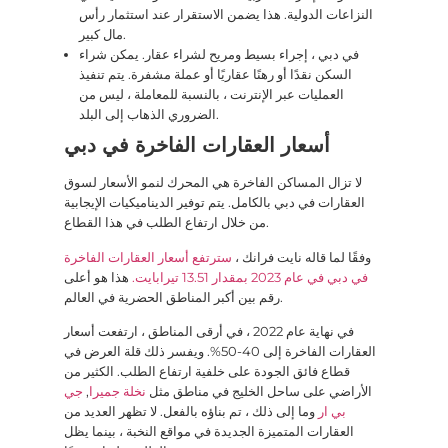
النزاعات الدولية. هذا يضمن الاستقرار عند استثمار رأس
مال كبير.
في دبي ، إجراء بسيط ومريح لشراء عقار. يمكن شراء
السكن نقدًا أو رهنًا عقاريًا أو عملة مشفرة. يتم تنفيذ
العمليات عبر الإنترنت ، بالنسبة للمعاملة ، ليس من
الضروري الذهاب إلى البلد.
أسعار العقارات الفاخرة في دبي
لا تزال المساكن الفاخرة هي المحرك لنمو الأسعار لسوق
العقارات في دبي بالكامل. يتم توفير الديناميكيات الإيجابية
من خلال ارتفاع الطلب في هذا القطاع.
وفقًا لما قاله نايت فرانك ،
سترتفع أسعار العقارات الفاخرة
في دبي في عام 2023 بمقدار 13.51 تيرابايت.
هذا هو أعلى
رقم بين أكبر المناطق الحضرية في العالم.
في نهاية عام 2022 ، في أرقى المناطق ، ارتفعت أسعار
العقارات الفاخرة إلى 40-50%. ويفسر ذلك قلة العرض في
قطاع فائق الجودة على خلفية ارتفاع الطلب. الكثير من
الأراضي على ساحل الخليج في مناطق مثل
نخلة جميرا
,
جي
بي ار
وما إلى ذلك ، تم بناؤه بالفعل. لا تظهر العديد من
العقارات المتميزة الجديدة في مواقع النخبة ، بينما يظل