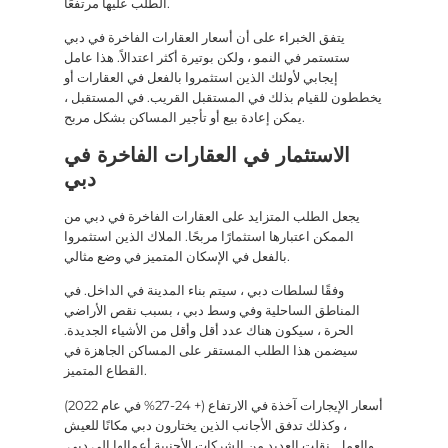
الطلب عليها مرتفعًا.
يتفق الخبراء على أن أسعار العقارات الفاخرة في دبي
ستستمر في النمو ، ولكن بوتيرة أكثر اعتدالاً. هذا عامل
إيجابي لأولئك الذين استثمروا بالفعل في العقارات أو
يخططون للقيام بذلك في المستقبل القريب. في المستقبل ،
يمكن إعادة بيع أو تأجير المساكن بشكل مربح.
الاستثمار في العقارات الفاخرة في
دبي
يجعل الطلب المتزايد على العقارات الفاخرة في دبي من
الممكن اعتبارها استثمارًا مربحًا. الملاك الذين استثمروا
بالفعل في الإسكان المتميز في وضع مثالي.
وفقًا لسلطات دبي ، سيتم بناء المدينة في الداخل. في
المناطق الساحلية وفي وسط دبي ، بسبب نقص الأراضي
الحرة ، سيكون هناك عدد أقل وأقل من الأشياء الجديدة.
سيضمن هذا الطلب المستقر على المساكن الجاهزة في
القطاع المتميز.
أسعار الإيجارات آخذة في الارتفاع (+ 24-27% في عام 2022)
، وكذلك تدفق الأجانب الذين يختارون دبي مكانًا للعيش
والعمل. نقلت العديد من الشركات الأجنبية أعمالها إلى دبي.