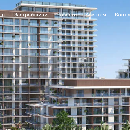
ны
Застройщики
Новости
Агентам
Конта