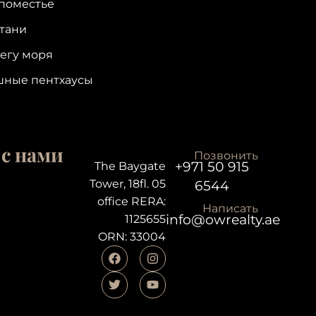
поместье
тани
егу моря
шные пентхаусы
с нами
Позвонить
+971 50 915
The Baygate
Tower, 18fl. 05
6544
office RERA:
Написать
info@owrealty.ae
1125655
ORN: 33004