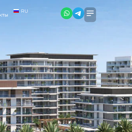
RU
кты