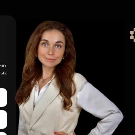
цию
ных