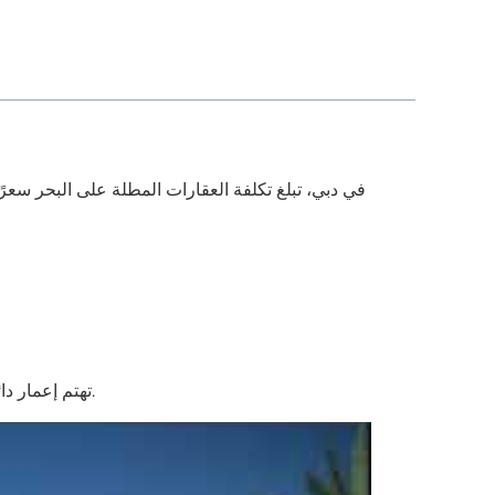
✔️ تهتم إعمار دائمًا بالبنية التحتية المتطورة، بما في ذلك مراكز التسوق والمطاعم وحتى أكبر حمام سباحة بطول 500 متر على الساحل العربي.