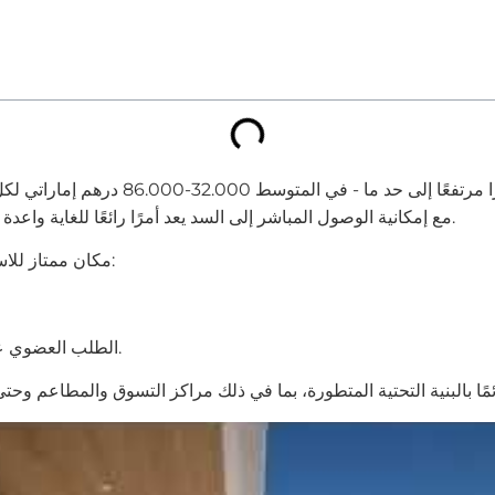
في دبي، تبلغ تكلفة العقارات المطلة عل
لليخوت والمارينا (RYM) مع إمكانية الوصول المباشر إلى السد يعد أمرًا رائعًا للغاية واعدة بتكلفة 16,000 درهم للمتر المربع.
أود أن أشير إلى أن RYM مكان ممتاز للاستثمار في العقارات. ولهذا السبب:
✔️ الطلب العضوي على المساكن الإيجارية مما يدر ربحية عالية من العقارات.