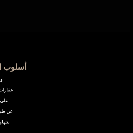
أسلوب ال
وس
عقارات
على 
عن طري
بنتها