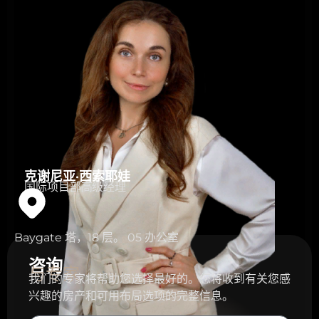
克谢尼亚·西索耶娃
国际项目部高级经理
Baygate 塔，18 层。 05 办公室
咨询
与专家
我们的专家将帮助您选择最好的。您将收到有关您感
兴趣的房产和可用布局选项的完整信息。