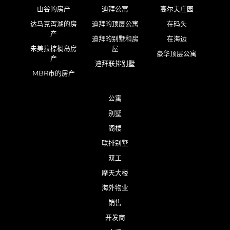
山谷的房产
迪拜公寓
高尔夫庄园
达马克泻湖的房
迪拜的顶层公寓
在码头
产
迪拜的别墅和房
在海边
朱美拉棕榈岛房
屋
豪华顶层公寓
产
迪拜联排别墅
MBR市的房产
公寓
别墅
阁楼
联排别墅
双工
摩天大楼
海外物业
销售
开发商