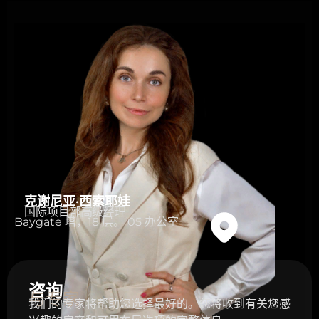
克谢尼亚·西索耶娃
国际项目部高级经理
Baygate 塔，18 层。 05 办公室
咨询
与专家
我们的专家将帮助您选择最好的。您将收到有关您感