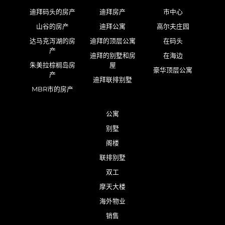
迪拜码头的房产
迪拜房产
市中心
山谷的房产
迪拜公寓
高尔夫庄园
达马克泻湖的房
迪拜的顶层公寓
在码头
产
迪拜的别墅和房
在海边
朱美拉棕榈岛房
屋
豪华顶层公寓
产
迪拜联排别墅
MBR市的房产
公寓
别墅
阁楼
联排别墅
双工
摩天大楼
海外物业
销售