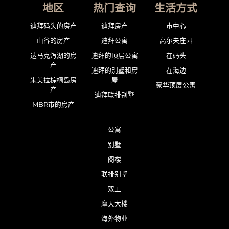
地区
热门查询
生活方式
迪拜码头的房产
迪拜房产
市中心
山谷的房产
迪拜公寓
高尔夫庄园
达马克泻湖的房
迪拜的顶层公寓
在码头
产
迪拜的别墅和房
在海边
朱美拉棕榈岛房
屋
豪华顶层公寓
产
迪拜联排别墅
MBR市的房产
公寓
别墅
阁楼
联排别墅
双工
摩天大楼
海外物业