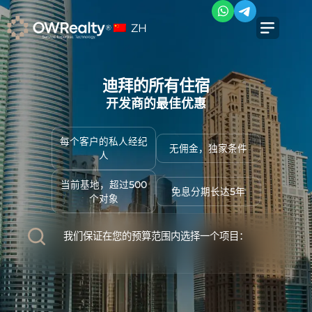
ZH
迪拜的所有住宿
开发商的最佳优惠
每个客户的私人经纪
无佣金，独家条件
人
当前基地，超过500
免息分期长达5年
个对象
我们保证在您的预算范围内选择一个项目：