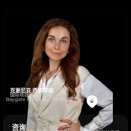
克谢尼亚·西索耶娃
国际项目部高级经理
Baygate 塔，18 层。 05 办公室
咨询
与专家