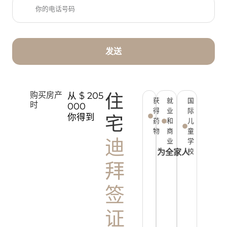
发送
住
购买房产
从 $ 205
获
就
国
时
000
得
业
际
你得到
宅
药
和
儿
物
商
童
迪
业
学
为全家人
校
拜
签
证