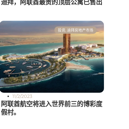
迪拜，阿联酋最贵的顶层公寓已售出
投资
,
迪拜房地产市场
11/2/2023
阿联酋航空将进入世界前三的博彩度
假村。