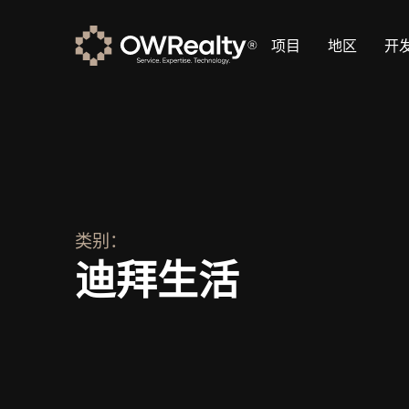
项目
地区
开
类别：
迪拜生活