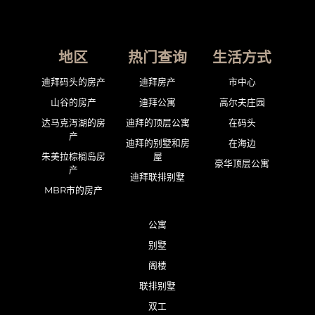
地区
热门查询
生活方式
迪拜码头的房产
迪拜房产
市中心
山谷的房产
迪拜公寓
高尔夫庄园
达马克泻湖的房
迪拜的顶层公寓
在码头
产
迪拜的别墅和房
在海边
朱美拉棕榈岛房
屋
豪华顶层公寓
产
迪拜联排别墅
MBR市的房产
公寓
别墅
阁楼
联排别墅
双工