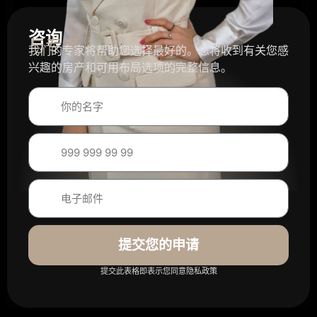
咨询
与专家
我们的专家将帮助您选择最好的。您将收到有关您感
兴趣的房产和可用布局选项的完整信息。
提交您的申请
提交此表格即表示您同意隐私政策